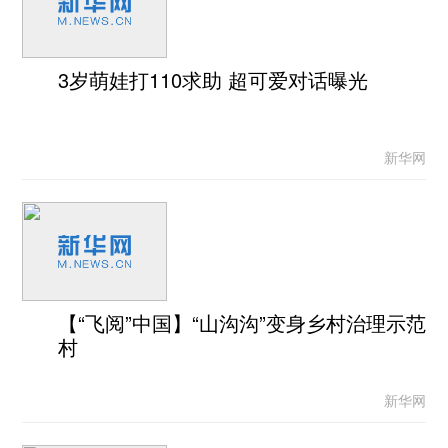
3岁萌娃打110求助 超可爱对话曝光
新华网
【“飞阅”中国】“山沟沟”变身乡村治理示范
村
新华网