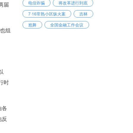
电信诈骗
将改革进行到底
两届
7·16常熟小区纵火案
吉林
尬舞
全国金融工作会议
日也组
酒后驾驶
以
行时
由各
地反