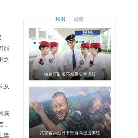
炫图
视频
员
可能
剧之
铁路新制服亮相重庆客运段
均从
月底
普，
武警官兵烈日下坚持高强度训练
上建