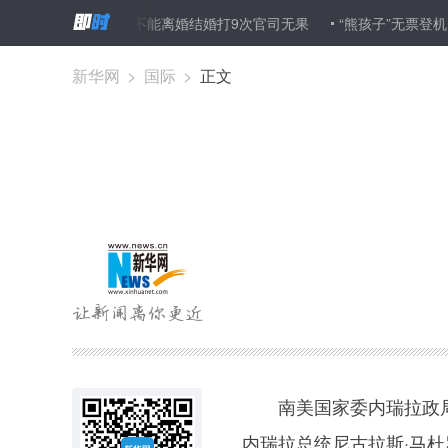
填错信息 女子不能离婚结婚打9次官司无果
“熊孩子”无票登机 三道
新华网
>
国际
>
正文
南美国家委内瑞拉政局混
内瑞拉总统尼古拉斯·马