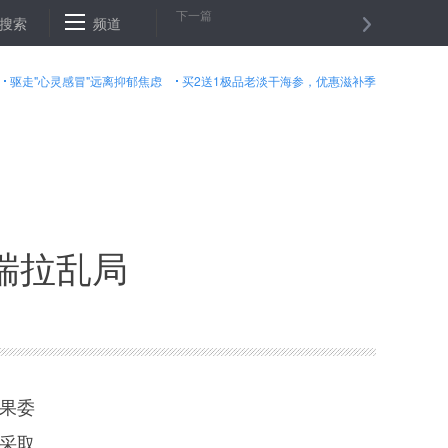
下一篇
机何时不再只挣辛苦钱
搜索
频道
全国最深地铁站埋深超94米 相当于31层楼高
驱走"心灵感冒"远离抑郁焦虑
买2送1极品老淡干海参，优惠滋补季
瑞拉乱局
果委
采取