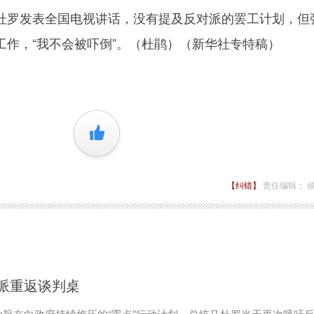
罗发表全国电视讲话，没有提及反对派的罢工计划，但
工作，“我不会被吓倒”。（杜鹃）（新华社专特稿）
+1
【纠错】
责任编辑： 
派重返谈判桌
旨在向政府持续施压的“零点”行动计划。总统马杜罗当天再次呼吁