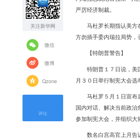
严厉经济制裁。
马杜罗长期指认美方在
关注新华网
方勿插手委内瑞拉局势，
微信
【特朗普警告】
微博
特朗普１７日说，美国对
月３０日举行制宪大会选
Qzone
马杜罗５月１日宣布启
国内对话、解决当前政治
评论
参加制宪大会，并组织大规
数名白宫高官上月告诉