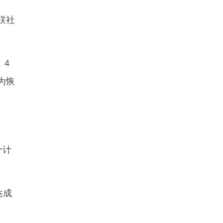
联社
２４
为恢
个计
达成