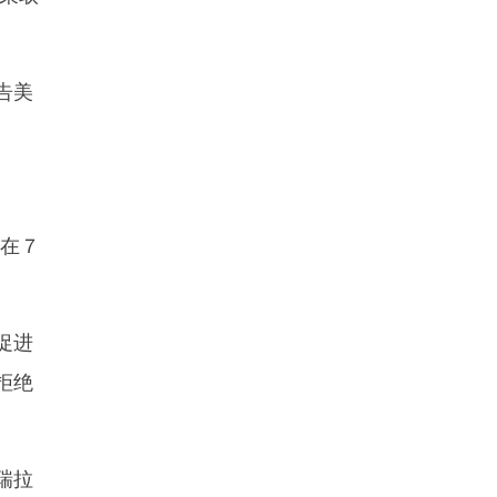
告美
在７
促进
拒绝
瑞拉