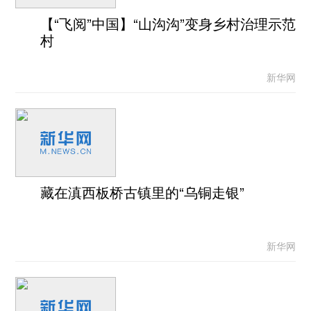
【“飞阅”中国】“山沟沟”变身乡村治理示范
村
新华网
藏在滇西板桥古镇里的“乌铜走银”
新华网