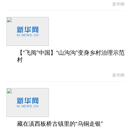
新华网
【“飞阅”中国】“山沟沟”变身乡村治理示范
村
新华网
藏在滇西板桥古镇里的“乌铜走银”