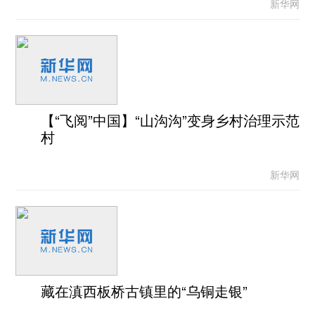
新华网
【“飞阅”中国】“山沟沟”变身乡村治理示范
村
新华网
藏在滇西板桥古镇里的“乌铜走银”