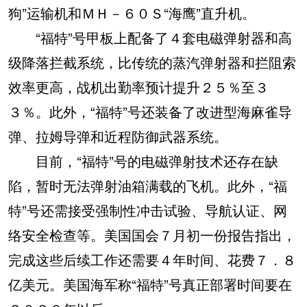
狗”运输机和ＭＨ－６０Ｓ“海鹰”直升机。
“福特”号甲板上配备了４套电磁弹射器和高
级降落拦截系统，比传统的蒸汽弹射器和拦阻索
效率更高，战机出勤率预计提升２５％至３
３％。此外，“福特”号还装备了改进型海麻雀导
弹、拉姆导弹和近程防御武器系统。
目前，“福特”号的电磁弹射技术还存在缺
陷，暂时无法弹射油箱满载的飞机。此外，“福
特”号还需接受强制性冲击试验、导航认证、网
络安全检查等。美国国会７月初一份报告指出，
完成这些后续工作还需要４年时间、花费７．８
亿美元。美国海军称“福特”号真正部署时间要在