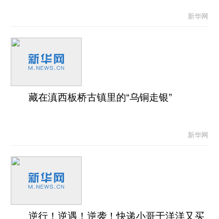
新华网
藏在滇西板桥古镇里的“乌铜走银”
新华网
逆行！逆遇！逆袭！快递小哥于洋洋又买