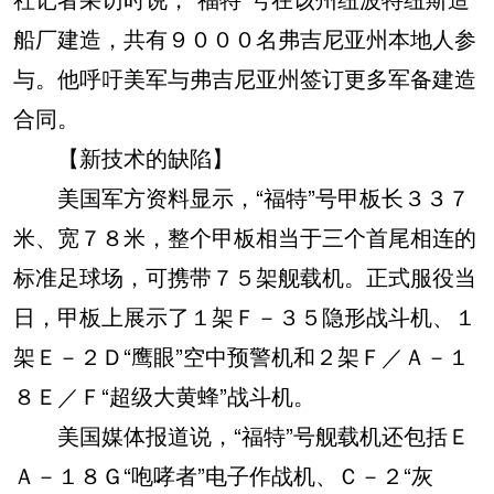
船厂建造，共有９０００名弗吉尼亚州本地人参
与。他呼吁美军与弗吉尼亚州签订更多军备建造
合同。
【新技术的缺陷】
美国军方资料显示，“福特”号甲板长３３７
米、宽７８米，整个甲板相当于三个首尾相连的
标准足球场，可携带７５架舰载机。正式服役当
日，甲板上展示了１架Ｆ－３５隐形战斗机、１
架Ｅ－２Ｄ“鹰眼”空中预警机和２架Ｆ／Ａ－１
８Ｅ／Ｆ“超级大黄蜂”战斗机。
美国媒体报道说，“福特”号舰载机还包括Ｅ
Ａ－１８Ｇ“咆哮者”电子作战机、Ｃ－２“灰