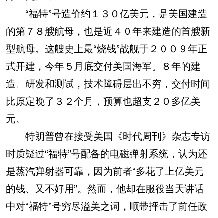
“福特”号造价约１３０亿美元，是美国建造
的第７８艘航母，也是近４０年来建造的首艘新
型航母。这艘史上最“烧钱”战舰于２００９年正
式开建，今年５月底交付美国海军。８年的建
造、研发和测试，技术障碍层出不穷，交付时间
比原定晚了３２个月，预算也超支２０多亿美
元。
特朗普曾在接受美国《时代周刊》杂志专访
时质疑过“福特”号配备的电磁弹射系统，认为还
是蒸汽弹射器可靠，因为前者“多花了上亿美元
的钱、又不好用”。然而，他却在服役当天讲话
中对“福特”号穷尽溢美之词，顺带抨击了前任政