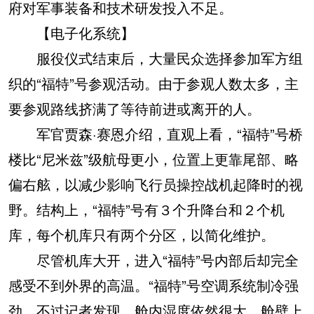
府对军事装备和技术研发投入不足。
【电子化系统】
服役仪式结束后，大量民众选择参加军方组
织的“福特”号参观活动。由于参观人数太多，主
要参观路线挤满了等待前进或离开的人。
军官贾森·赛恩介绍，直观上看，“福特”号桥
楼比“尼米兹”级航母更小，位置上更靠尾部、略
偏右舷，以减少影响飞行员操控战机起降时的视
野。结构上，“福特”号有３个升降台和２个机
库，每个机库只有两个分区，以简化维护。
尽管机库大开，进入“福特”号内部后却完全
感受不到外界的高温。“福特”号空调系统制冷强
劲，不过记者发现，舱内湿度依然很大，舱壁上