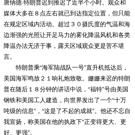
唐纳德·特朗普迟到推迟了近半个小时。观众和
媒体大多在８点左右就已到达指定位置，但只能
在规定区域内活动。超过３０摄氏度的气温和海
边渐强的光照让开足马力的雾化降温风机和各类
降温办法无济于事，露天区域观众更是苦不堪
言。
特朗普乘“海军陆战队一号”直升机抵达后，
美国海军鸣放２１响礼炮致敬。姗姗来迟的特朗
普在随后１８分钟的讲话中说，“福特”号由美国
钢铁和美国工人建造，向世界发出了一个“十万
吨级的信息”，“这是了不起的成就”。他还不忘自
我宣扬，称美国在他的执政下“正变得更大、更
好、更强”。