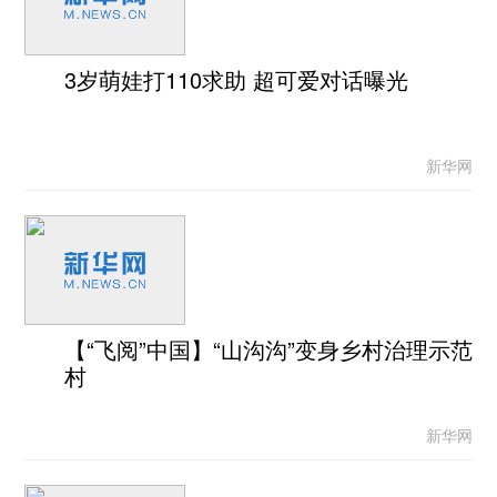
3岁萌娃打110求助 超可爱对话曝光
新华网
【“飞阅”中国】“山沟沟”变身乡村治理示范
村
新华网