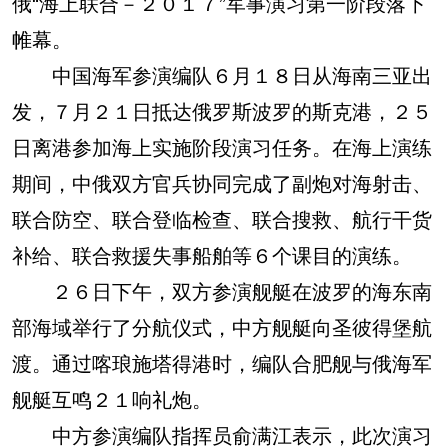
俄“海上联合－２０１７”军事演习第一阶段落下
帷幕。
中国海军参演编队６月１８日从海南三亚出
发，７月２１日抵达俄罗斯波罗的斯克港，２５
日离港参加海上实施阶段演习任务。在海上演练
期间，中俄双方官兵协同完成了副炮对海射击、
联合防空、联合登临检查、联合搜救、航行干货
补给、联合救援失事船舶等６个课目的演练。
２６日下午，双方参演舰艇在波罗的海东南
部海域举行了分航仪式，中方舰艇向圣彼得堡航
渡。通过喀琅施塔得港时，编队合肥舰与俄海军
舰艇互鸣２１响礼炮。
中方参演编队指挥员俞满江表示，此次演习