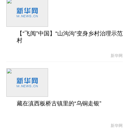
【“飞阅”中国】“山沟沟”变身乡村治理示范
村
新华网
藏在滇西板桥古镇里的“乌铜走银”
新华网