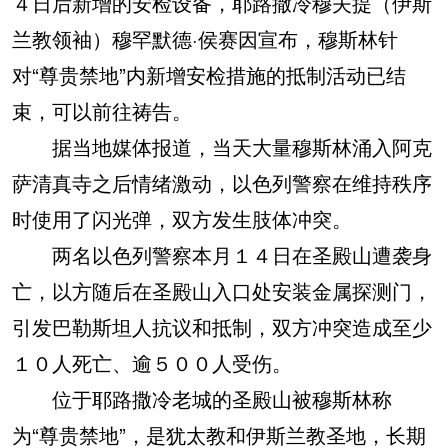
４日后新增的安检设备，耶路撒冷穆夫提（伊斯
兰教领袖）穆罕默德·侯赛因宣布，穆斯林针
对“尊贵禁地”内新增安检措施的抵制活动已结
束，可以前往祷告。
据当地媒体报道，当天大量穆斯林涌入阿克
萨清真寺之后情绪激动，以色列警察在维持秩序
时使用了闪光弹，双方发生肢体冲突。
两名以色列警察本月１４日在圣殿山遭袭身
亡，以方随后在圣殿山入口处安装金属探测门，
引发巴勒斯坦人抗议和抵制，双方冲突造成至少
１０人死亡、逾５００人受伤。
位于耶路撒冷老城的圣殿山被穆斯林称
为“尊贵禁地”，是犹太教和伊斯兰教圣地，长期