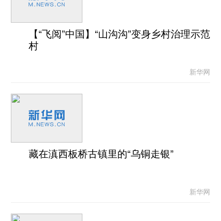
【“飞阅”中国】“山沟沟”变身乡村治理示范
村
新华网
藏在滇西板桥古镇里的“乌铜走银”
新华网