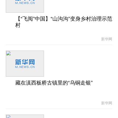
【“飞阅”中国】“山沟沟”变身乡村治理示范
村
新华网
藏在滇西板桥古镇里的“乌铜走银”
新华网