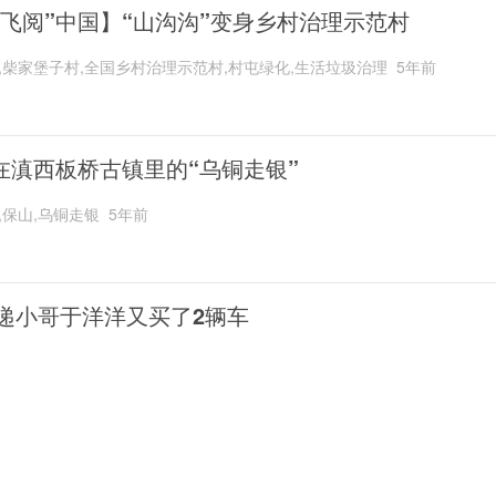
“飞阅”中国】“山沟沟”变身乡村治理示范村
,柴家堡子村,全国乡村治理示范村,村屯绿化,生活垃圾治理
5年前
在滇西板桥古镇里的“乌铜走银”
,保山,乌铜走银
5年前
递小哥于洋洋又买了2辆车