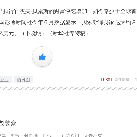
行官杰夫·贝索斯的财富快速增加，如今略少于全球首
美国彭博新闻社今年６月数据显示，贝索斯净身家达大约８
亿美元。（卜晓明）（新华社专特稿）
+1
企业
西雅图
【纠错】
责任编辑： 
包装盒
邮票、海报、餐巾纸、玩偶……五花八门，无奇不有。