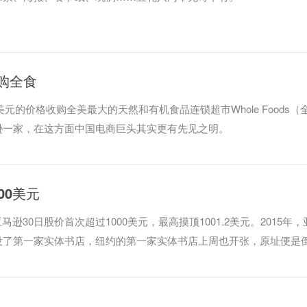
购全食
美元的价格收购全美最大的天然和有机食品连锁超市Whole Foods（
逊一家，在这方面中国电商巨头其实更有先见之明。
00美元
马逊30日股价首次超过1000美元，最高摸顶1001.2美元。2015年，
设了第一家实体书店，纽约的第一家实体书店上周也开张，原址便是
rs)所在地。