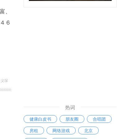
富、
４６
许义琛
热词
健康白皮书
朋友圈
合唱团
房租
网络游戏
北京