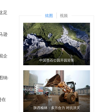
这足
炫图
视频
马逊
国企
中国墨石公园开园迎客
纳·
逊在
陕西榆林：多方合力 对抗洪灾