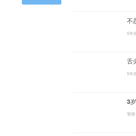
不
5年
舌
5年
3
警察