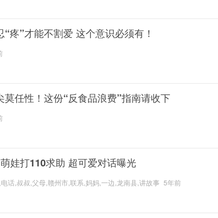
忍“疼”才能不割爱 这个意识必须有！
前
尖莫任性！这份“反食品浪费”指南请收下
前
岁萌娃打110求助 超可爱对话曝光
,电话,叔叔,父母,赣州市,联系,妈妈,一边,龙南县,讲故事
5年前