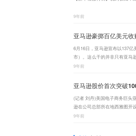
9年前
亚马逊豪掷百亿美元收
6月16日，亚马逊宣布以137亿
市）。这么干的并非只有亚马
9年前
亚马逊股价首次突破10
(记者 刘丹)美国电子商务巨头亚
逊在公司总部所在地西雅图开
全球知名连锁书店鲍德斯(Borde
9年前