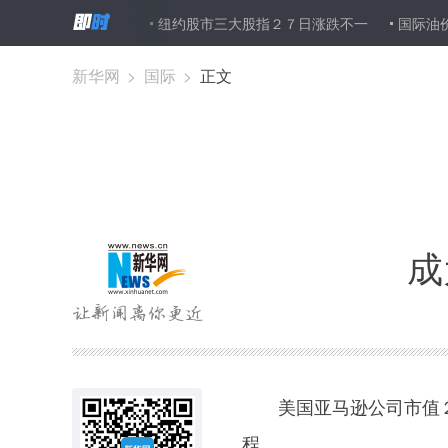
日全线上涨
纽约股市三大股指２７日涨跌不一
国际油价２７日上
新华网
>
国际
>
正文
成
美国亚马逊公司市值２
程。