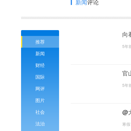
新闻
评论
向
推荐
5年
新闻
财经
官
国际
5年
网评
图片
@
社会
法治
寒假