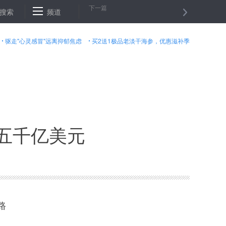
下一篇
数主要货币汇率２７日上涨
搜索
频道
英国取消对突尼斯旅行警告
纽约金
驱走"心灵感冒"远离抑郁焦虑
买2送1极品老淡干海参，优惠滋补季
五千亿美元
路