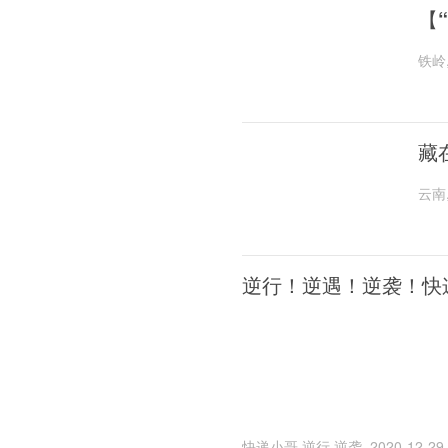
【
铁岭
藏
云南
逆行！逆遇！逆袭！快
快递小哥,逆行,逆袭
2020-12-29