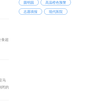
圆明园
高温橙色预警
志愿填报
现代医院
全食超
亚马
倒闭的