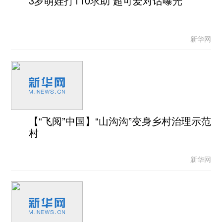
3岁萌娃打110求助 超可爱对话曝光
新华网
【“飞阅”中国】“山沟沟”变身乡村治理示范
村
新华网