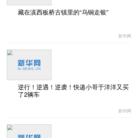
藏在滇西板桥古镇里的“乌铜走银”
新华网
逆行！逆遇！逆袭！快递小哥于洋洋又买
了2辆车
新华网