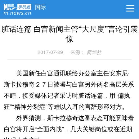
国际
脏话连篇 白宫新闻主管“大尺度”言论引震
惊
2017-07-29
来源：
新华社
美国新任白宫通讯联络办公室主任安东尼·
斯卡拉穆奇２７日被曝与白宫另外两名高层关系
不睦，接受媒体记者采访时脏话连篇，用“偏执
狂”“精神分裂症”等难以入耳的言辞形容对方。
外界猜测，斯卡拉穆奇这番表态可能意味着
白宫将开启“全面内战”，几大关键岗位或在近期