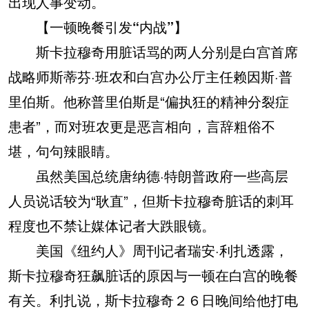
出现人事变动。
【一顿晚餐引发“内战”】
斯卡拉穆奇用脏话骂的两人分别是白宫首席
战略师斯蒂芬·班农和白宫办公厅主任赖因斯·普
里伯斯。他称普里伯斯是“偏执狂的精神分裂症
患者”，而对班农更是恶言相向，言辞粗俗不
堪，句句辣眼睛。
虽然美国总统唐纳德·特朗普政府一些高层
人员说话较为“耿直”，但斯卡拉穆奇脏话的刺耳
程度也不禁让媒体记者大跌眼镜。
美国《纽约人》周刊记者瑞安·利扎透露，
斯卡拉穆奇狂飙脏话的原因与一顿在白宫的晚餐
有关。利扎说，斯卡拉穆奇２６日晚间给他打电