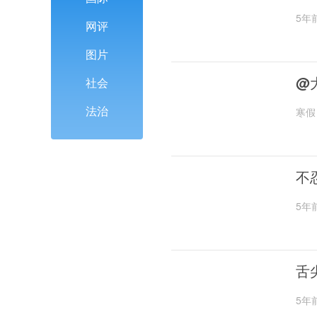
5年
网评
图片
@
社会
法治
寒假
不
5年
舌
5年