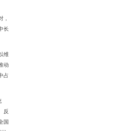
对，
中长
以维
推动
中占
统
。反
全国