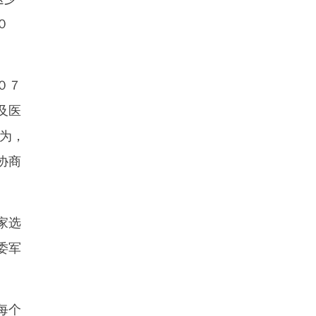
０
０７
及医
为，
协商
家选
委军
每个