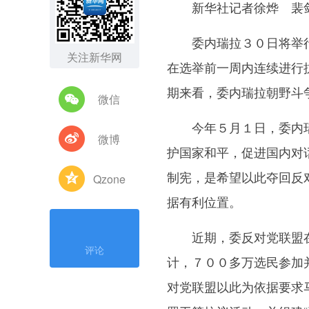
新华社记者徐烨 裴剑
委内瑞拉３０日将举行
关注新华网
在选举前一周内连续进行
期来看，委内瑞拉朝野斗
微信
今年５月１日，委内瑞
微博
护国家和平，促进国内对
制宪，是希望以此夺回反
Qzone
据有利位置。
近期，委反对党联盟在完
评论
计，７００多万选民参加
对党联盟以此为依据要求