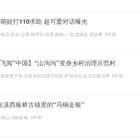
岁萌娃打110求助 超可爱对话曝光
,电话,叔叔,父母,赣州市,联系,妈妈,一边,龙南县,讲故事
5年前
“飞阅”中国】“山沟沟”变身乡村治理示范村
,柴家堡子村,全国乡村治理示范村,村屯绿化,生活垃圾治理
5年前
在滇西板桥古镇里的“乌铜走银”
,保山,乌铜走银
5年前