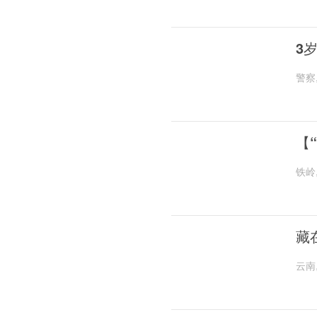
3
警察
【
铁岭
藏
云南