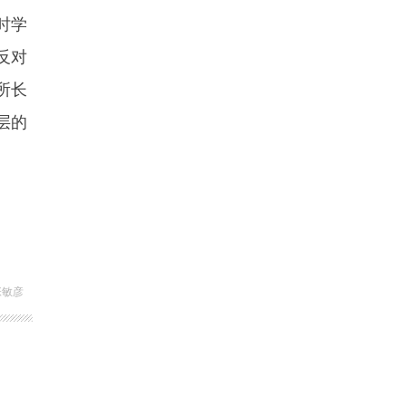
时学
反对
所长
层的
张敏彦