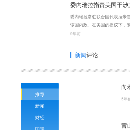
委内瑞拉指责美国干涉
委内瑞拉常驻联合国代表拉米雷
该国内政。在美国的提议下，安
9年前
新闻
评论
向
推荐
5年
新闻
财经
官
国际