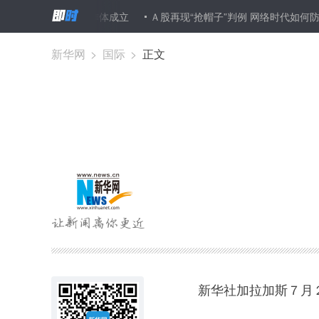
”法律服务协作体成立
Ａ股再现“抢帽子”判例 网络时代如何防范市场
新华网
>
国际
>
正文
新华社加拉加斯７月