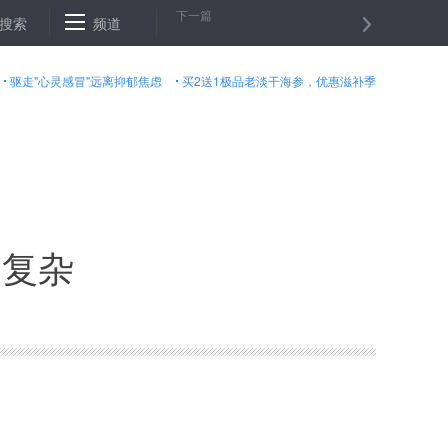
下一篇
江：中小学校养老院禁用玻璃或石材幕墙
搜索
频道
海南实施建设项目用地网上
驱走"心灵感冒"远离抑郁焦虑
买2送1极品老淡干海参，优惠滋补季
趋复杂