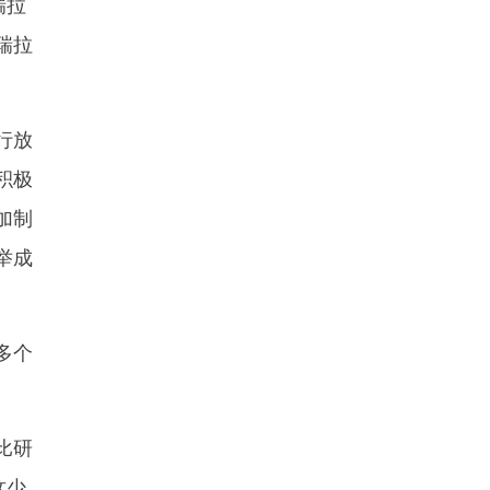
瑞拉
瑞拉
行放
积极
加制
举成
多个
比研
这少