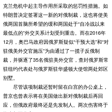
克兰危机中起主导作用所采取的惩罚性措施。如
特朗普决定签署这一新的对俄制裁，这也将使美
俄两国首脑所希望的缓和两国处于“自冷战以来
最低点的”外交关系计划受到重击。而在2016年
12月，奥巴马政府因俄罗斯疑似“干预大选”和“对
驻俄美外交官施压”为由通过了一揽子反俄制
裁，并驱逐了35名俄驻美外交官，查封俄罗斯常
驻纽约代表处与俄罗斯驻华盛顿大使馆两处郊区
别墅。
尽管该项制裁还暂时留在白宫的办公桌上，
普京也曾表示将在美国做出新对俄制裁后再回
应，但俄政府最终还是先发制人。两次伤害终于