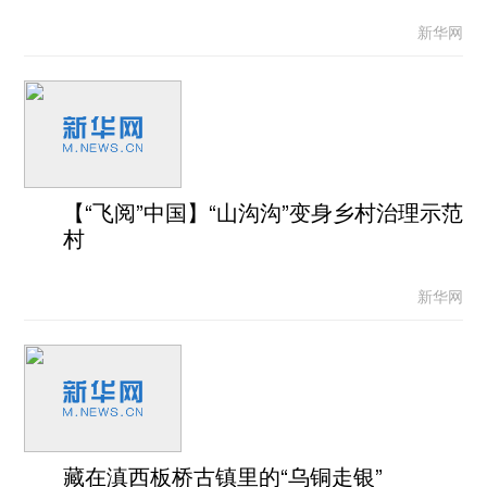
新华网
【“飞阅”中国】“山沟沟”变身乡村治理示范
村
新华网
藏在滇西板桥古镇里的“乌铜走银”