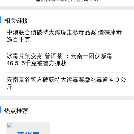
相关链接
中澳联合侦破特大跨境走私毒品案 缴获冰毒
逾百千克
冰毒片剂变身“普洱茶”：云南一团伙贩毒
46.515千克被警方抓获
云南景谷警方破获特大运毒案缴冰毒逾４０公
斤
热点推荐