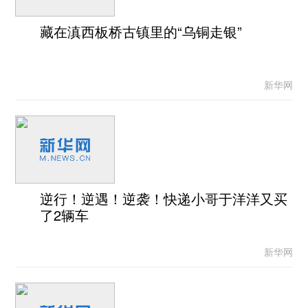
藏在滇西板桥古镇里的“乌铜走银”
新华网
逆行！逆遇！逆袭！快递小哥于洋洋又买
了2辆车
新华网