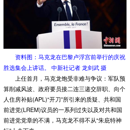
资料图：马克龙在巴黎卢浮宫前举行的庆祝
胜选集会上讲话。 中新社记者 龙剑武 摄
上任首月，马克龙饱受非难与争议：军队预
算削减风波、政府要员接二连三递交辞职、向个
人住房补贴(APL)“开刀”所引来的质疑、共和国
前进党(LREM)议员的一系列过失以及对共和国
前进党党章的不满，马克龙不得不从“朱庇特神