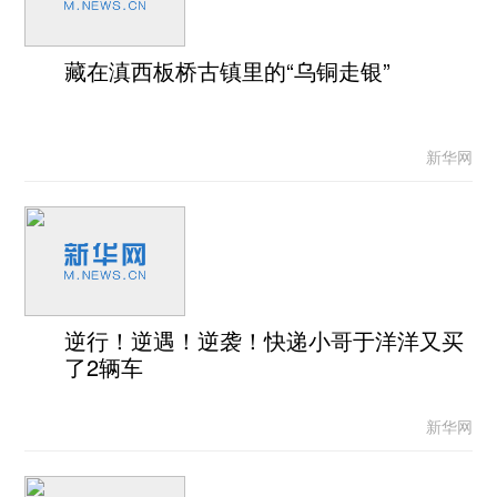
藏在滇西板桥古镇里的“乌铜走银”
新华网
逆行！逆遇！逆袭！快递小哥于洋洋又买
了2辆车
新华网