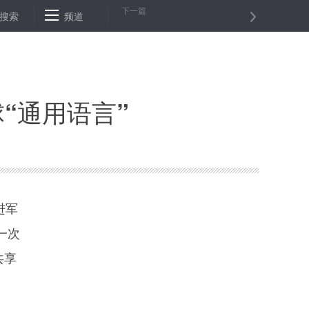
下一篇
搜索
贫困户来“扶贫” 一起敲响幸福门——山东临淄以公益岗位推动贫困户
频道
“通用语言”
进军
一次
共享