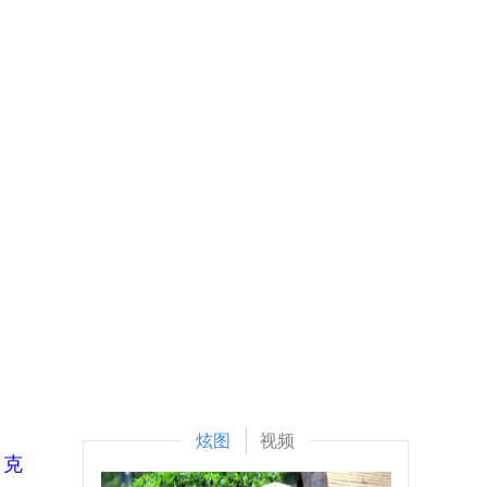
炫图
视频
（克