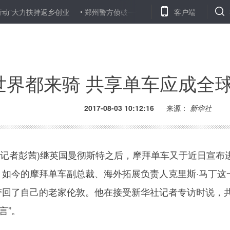
扶持返乡创业
郑州警方侦破一生产销售伪劣红酒案 查获假酒8000余箱
客户端
世界都来骑 共享单车应成全球
2017-08-03 10:12:16
来源：
新华社
记者彭茜)继英国曼彻斯特之后，摩拜单车又于近日宣布
，如今的摩拜单车副总裁、海外拓展负责人克里斯·马丁这
车带回了自己的老家伦敦。他在接受新华社记者专访时说，
言”。