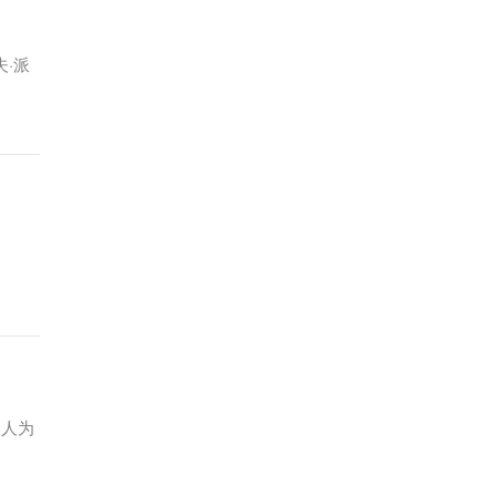
·派
遭人为