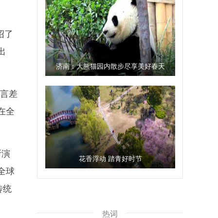
绍了
出
济南：大熊猫园内散步尽享美好春天
言差
在全
断演
花香浮动 踏青好时节
全球
传统
热词