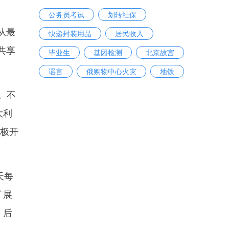
公务员考试
划转社保
从最
快递封装用品
居民收入
共享
毕业生
基因检测
北京故宫
谣言
俄购物中心火灾
地铁
。不
大利
积极开
天每
扩展
，后