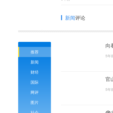
新闻
评论
向
推荐
5年
新闻
财经
官
国际
5年
网评
图片
@
社会