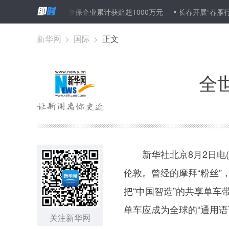
安责险”以来参保企业累计获赔超1000万元
长春开展“春雁行动”大力
新华网
>
国际
>
正文
全
新华社北京8月2日电(
伦敦。曾经的摩拜“粉丝”
把“中国智造”的共享单
单车应成为全球的“通用语
关注新华网