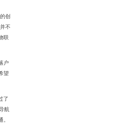
的创
，并不
物联
落户
希望
过了
导航
通。