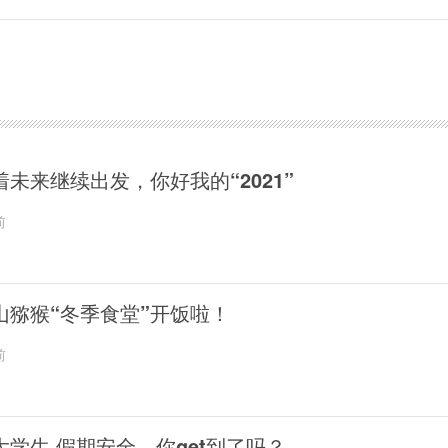
着未来继续出发，你好我的“2021”
前
山猕猴“冬季食堂”开饭啦！
前
大学生 假期安全，你get到了吗？