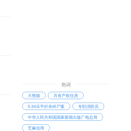
热词
大熊猫
共有产权住房
5·24乐平奸杀碎尸案
专职消防员
中华人民共和国国家新闻出版广电总局
芝麻信用