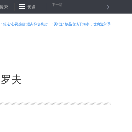
下一篇
打好深度贫困地区“四个硬仗”
搜索
频道
王毅：中国－东盟战略伙伴关系迈入
驱走"心灵感冒"远离抑郁焦虑
买2送1极品老淡干海参，优惠滋补季
夫罗夫