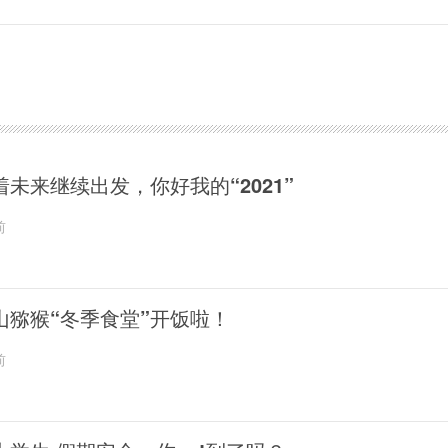
着未来继续出发，你好我的“2021”
前
山猕猴“冬季食堂”开饭啦！
前