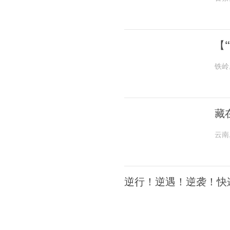
【
铁岭
藏
云南
逆行！逆遇！逆袭！快