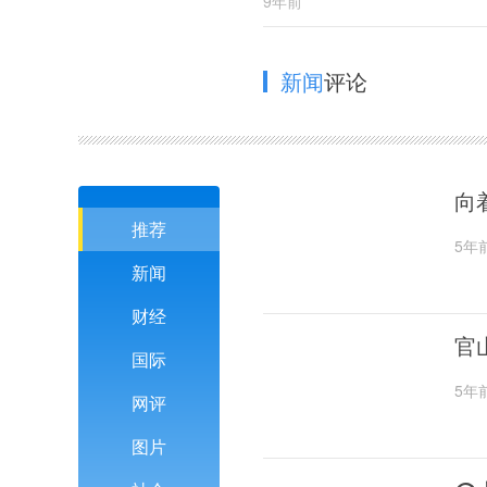
9年前
新闻
评论
向
推荐
5年
新闻
财经
官
国际
5年
网评
图片