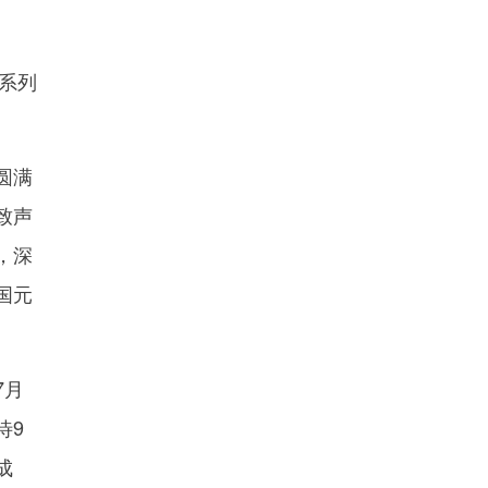
系列
圆满
致声
，深
国元
7月
待9
成