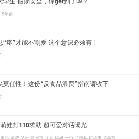
大学生 假期安全，你get到了吗？
5年前
忍“疼”才能不割爱 这个意识必须有！
前
尖莫任性！这份“反食品浪费”指南请收下
前
岁萌娃打110求助 超可爱对话曝光
,电话,叔叔,父母,赣州市,联系,妈妈,一边,龙南县,讲故事
5年前