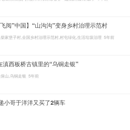
“飞阅”中国】“山沟沟”变身乡村治理示范村
,柴家堡子村,全国乡村治理示范村,村屯绿化,生活垃圾治理
5年前
在滇西板桥古镇里的“乌铜走银”
,保山,乌铜走银
5年前
递小哥于洋洋又买了2辆车