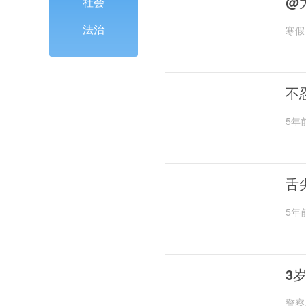
@
社会
法治
寒假
不
5年
舌
5年
3
警察