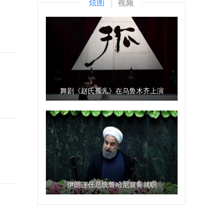
炫图
视频
舞剧《赵氏孤儿》在乌鲁木齐上演
伊朗连任总统鲁哈尼宣誓就职