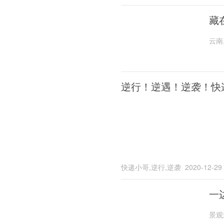
藏
云南
逆行！逆遇！逆袭！快
快递小哥,逆行,逆袭
2020-12-29
一
景观