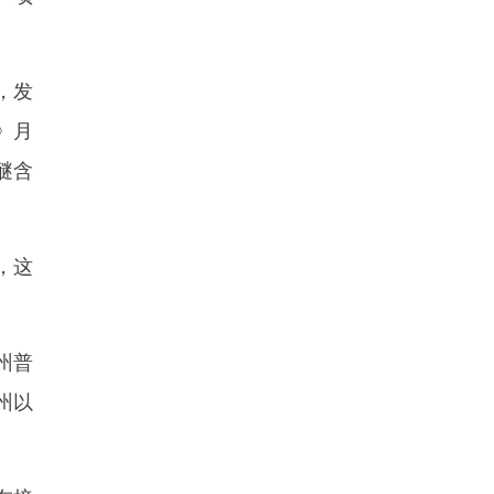
，发
》月
醚含
，这
州普
州以
。