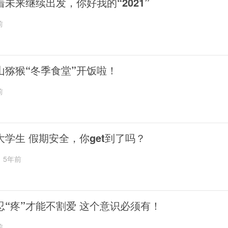
着未来继续出发，你好我的“2021”
前
山猕猴“冬季食堂”开饭啦！
前
大学生 假期安全，你get到了吗？
5年前
忍“疼”才能不割爱 这个意识必须有！
前