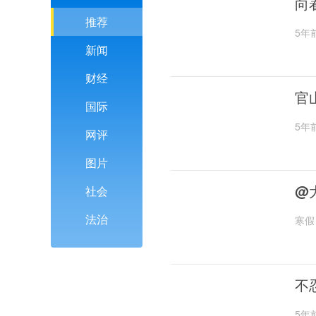
向
推荐
5年
新闻
财经
官
国际
5年
网评
图片
@
社会
法治
寒假
不
5年