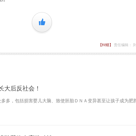
+1
【纠错】
责任编辑： 
长大后反社会！
处多多，包括损害婴儿大脑、致使胚胎ＤＮＡ变异甚至让孩子成为肥