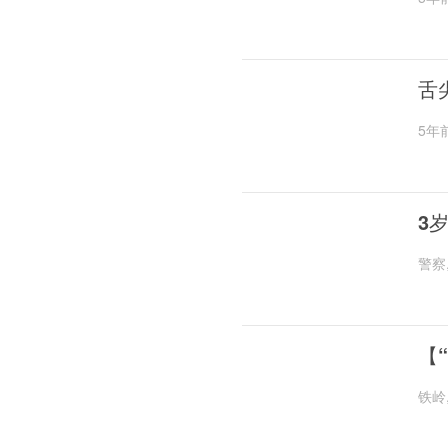
舌
5年
3
警察
【
铁岭