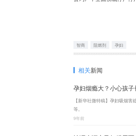
智商
阻燃剂
孕妇
相关
新闻
孕妇烟瘾大？小心孩子
【新华社微特稿】孕妇吸烟害
等。
9年前