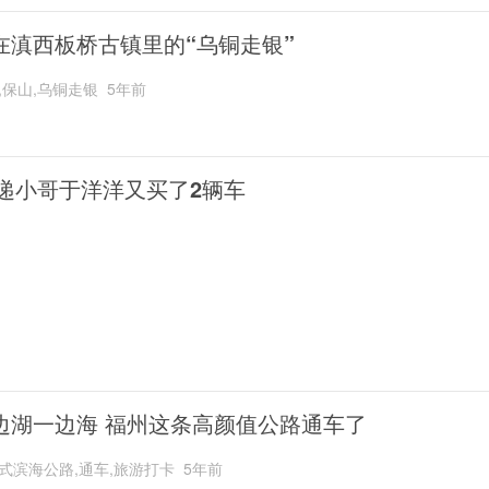
在滇西板桥古镇里的“乌铜走银”
,保山,乌铜走银
5年前
递小哥于洋洋又买了2辆车
边湖一边海 福州这条高颜值公路通车了
式滨海公路,通车,旅游打卡
5年前