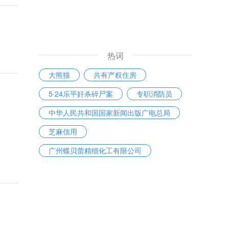
热词
大熊猫
共有产权住房
5·24乐平奸杀碎尸案
专职消防员
中华人民共和国国家新闻出版广电总局
芝麻信用
广州蝶贝蕾精细化工有限公司
北京交警
辽宁
高温