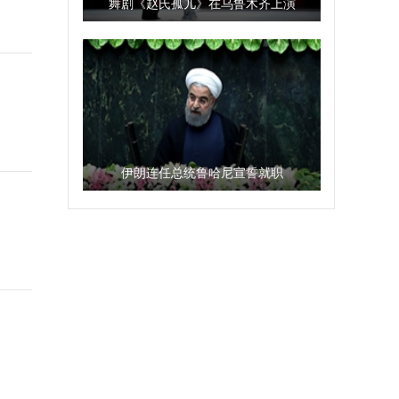
舞剧《赵氏孤儿》在乌鲁木齐上演
伊朗连任总统鲁哈尼宣誓就职