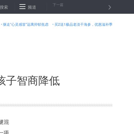
下一篇
两千余个肉菜追溯节点
搜索
频道
彰显领导核心作用——党的十八大以来全面加强
驱走"心灵感冒"远离抑郁焦虑
买2送1极品老淡干海参，优惠滋补季
孩子智商降低
醚混
一项