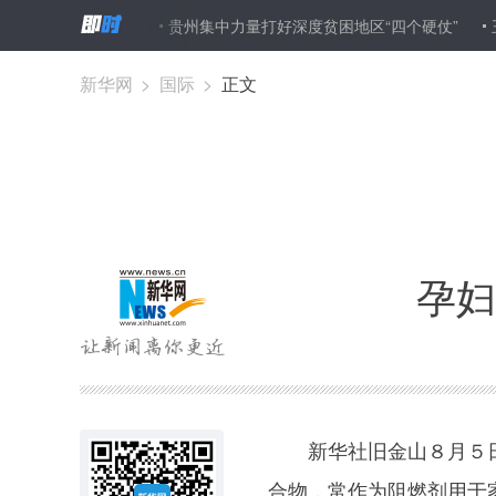
长拉夫罗夫
贵州集中力量打好深度贫困地区“四个硬仗”
王毅：中
新华网
>
国际
>
正文
孕妇
新华社旧金山８月５日
合物，常作为阻燃剂用于