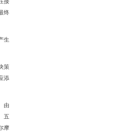
在接
最终
产生
决策
应添
。由
、五
尔摩