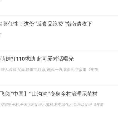
尖莫任性！这份“反食品浪费”指南请收下
前
岁萌娃打110求助 超可爱对话曝光
,电话,叔叔,父母,赣州市,联系,妈妈,一边,龙南县,讲故事
5年前
“飞阅”中国】“山沟沟”变身乡村治理示范村
,柴家堡子村,全国乡村治理示范村,村屯绿化,生活垃圾治理
5年前