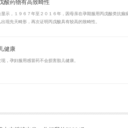
戊酸药物有高致畸性
告显示，１９６７年至２０１６年，因母亲在孕期服用丙戊酸类抗癫
儿出现先天畸形，再次证明丙戊酸具有较高的致畸性。
儿健康
发现，孕妇服用感冒药不会损害胎儿健康。