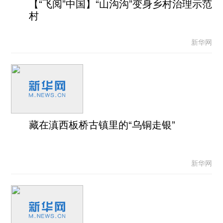
【“飞阅”中国】“山沟沟”变身乡村治理示范
村
新华网
藏在滇西板桥古镇里的“乌铜走银”
新华网