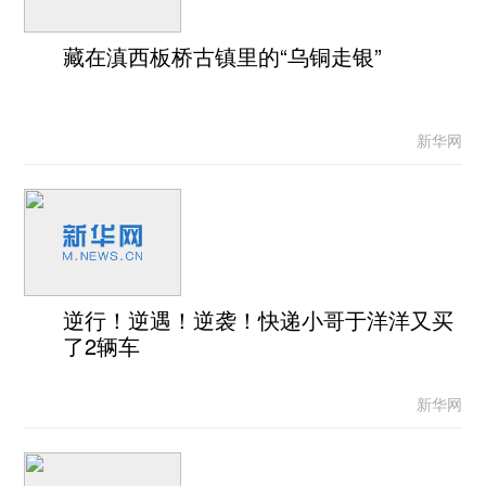
藏在滇西板桥古镇里的“乌铜走银”
新华网
逆行！逆遇！逆袭！快递小哥于洋洋又买
了2辆车
新华网