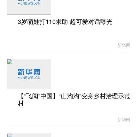
3岁萌娃打110求助 超可爱对话曝光
新华网
【“飞阅”中国】“山沟沟”变身乡村治理示范
村
新华网