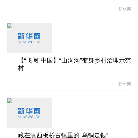
新华网
【“飞阅”中国】“山沟沟”变身乡村治理示范
村
新华网
藏在滇西板桥古镇里的“乌铜走银”