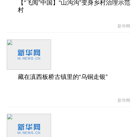
【“飞阅”中国】“山沟沟”变身乡村治理示范
村
新华网
藏在滇西板桥古镇里的“乌铜走银”
新华网