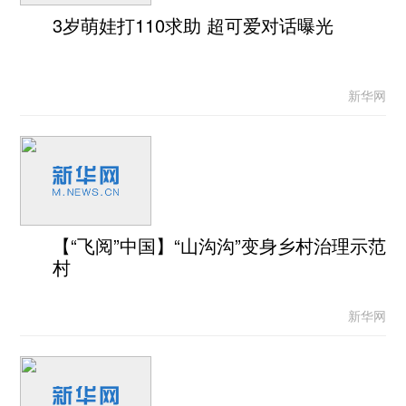
3岁萌娃打110求助 超可爱对话曝光
新华网
【“飞阅”中国】“山沟沟”变身乡村治理示范
村
新华网