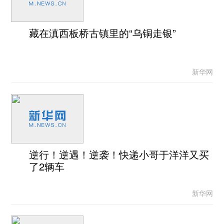
藏在滇西板桥古镇里的“乌铜走银”
新华网
逆行！逆遇！逆袭！快递小哥于洋洋又买
了2辆车
新华网