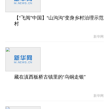
【“飞阅”中国】“山沟沟”变身乡村治理示范
村
新华网
藏在滇西板桥古镇里的“乌铜走银”
新华网