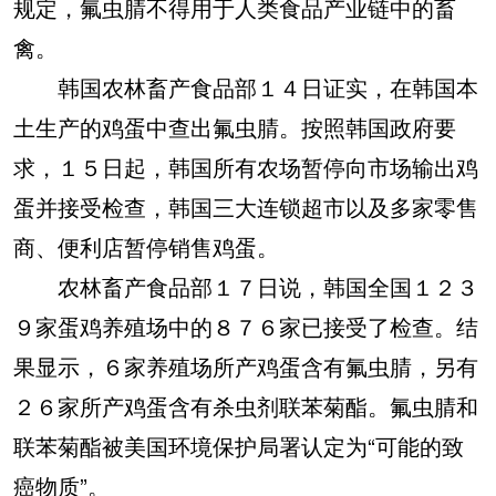
规定，氟虫腈不得用于人类食品产业链中的畜
禽。
韩国农林畜产食品部１４日证实，在韩国本
土生产的鸡蛋中查出氟虫腈。按照韩国政府要
求，１５日起，韩国所有农场暂停向市场输出鸡
蛋并接受检查，韩国三大连锁超市以及多家零售
商、便利店暂停销售鸡蛋。
农林畜产食品部１７日说，韩国全国１２３
９家蛋鸡养殖场中的８７６家已接受了检查。结
果显示，６家养殖场所产鸡蛋含有氟虫腈，另有
２６家所产鸡蛋含有杀虫剂联苯菊酯。氟虫腈和
联苯菊酯被美国环境保护局署认定为“可能的致
癌物质”。