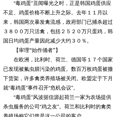
“毒鸡蛋”丑闻曝光之时，正是韩国鸡蛋供应
不足、鸡蛋价格不断上升之际。去年１１月以
来，韩国两次暴发禽流感，政府部门已捕杀超过
３８００万只活禽，包括２５２０万只蛋鸡，韩
国日均鸡蛋产量因此减少大约３０％。
【审理“始作俑者”】
在欧洲，比利时、荷兰、德国等１７个国家
已发现被氟虫腈污染的鸡蛋。数百万枚鸡蛋被撤
下货架，许多禽类养殖场被关闭。欧盟定于下月
就“毒鸡蛋”事件召开“危机会议”。
“毒鸡蛋”风波据信源起荷兰一家为农场提供
杀虫服务的公司“鸡之友”。荷兰和比利时的禽类
养殖场称它们曾是这一公司的客户。