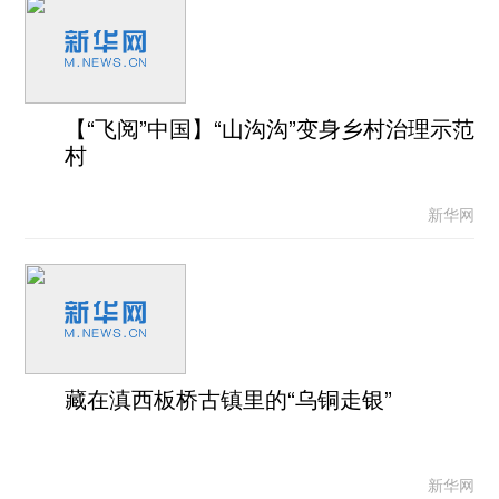
【“飞阅”中国】“山沟沟”变身乡村治理示范
村
新华网
藏在滇西板桥古镇里的“乌铜走银”
新华网