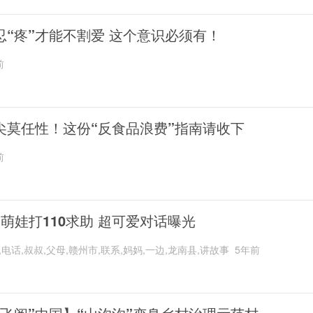
忍“疼”才能不割爱 这个意识必须有！
前
尖莫任性！这份“反食品浪费”指南请收下
前
岁萌娃打110求助 超可爱对话曝光
,电话,叔叔,父母,赣州市,联系,妈妈,一边,龙南县,讲故事
5年前