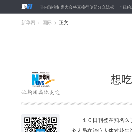
１调查”
委内瑞拉制宪大会将直接行使部分立法权
纽约股市三大
新华网
>
国际
>
正文
想吃
１６日刊登在知名医学
究人员在治疗人体对花生