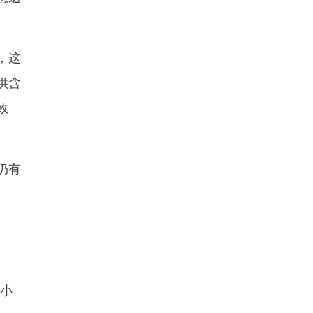
，这
供含
效
仍有
、小