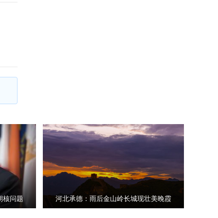
朝核问题
河北承德：雨后金山岭长城现壮美晚霞