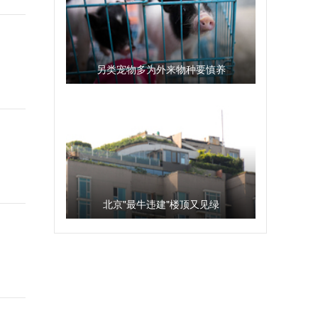
另类宠物多为外来物种要慎养
北京"最牛违建"楼顶又见绿