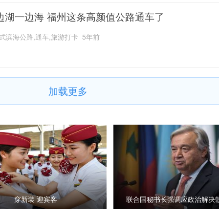
边湖一边海 福州这条高颜值公路通车了
式滨海公路,通车,旅游打卡
5年前
加载更多
穿新装 迎宾客
联合国秘书长强调应政治解决