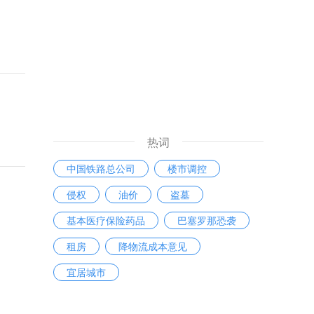
热词
中国铁路总公司
楼市调控
侵权
油价
盗墓
基本医疗保险药品
巴塞罗那恐袭
租房
降物流成本意见
宜居城市