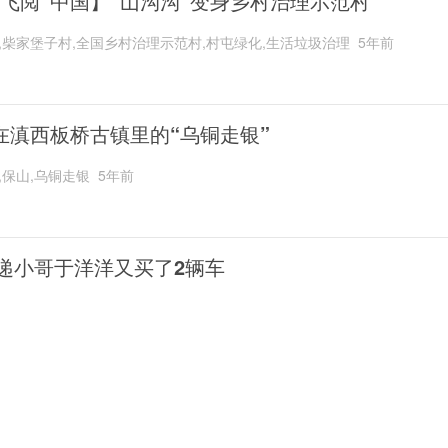
“飞阅”中国】“山沟沟”变身乡村治理示范村
,柴家堡子村,全国乡村治理示范村,村屯绿化,生活垃圾治理
5年前
在滇西板桥古镇里的“乌铜走银”
,保山,乌铜走银
5年前
递小哥于洋洋又买了2辆车