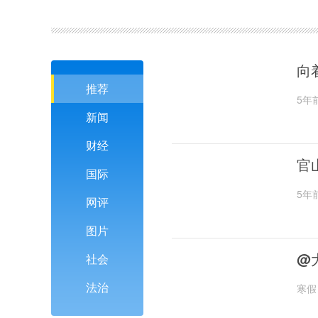
向
推荐
5年
新闻
财经
官
国际
5年
网评
图片
@
社会
法治
寒假