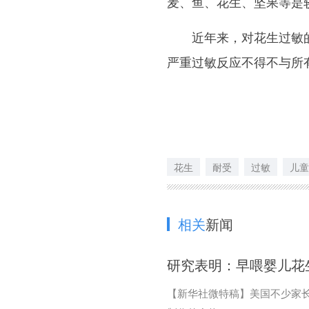
麦、鱼、花生、坚果等是
近年来，对花生过敏的
严重过敏反应不得不与所
花生
耐受
过敏
儿童
相关
新闻
研究表明：早喂婴儿花
【新华社微特稿】美国不少家