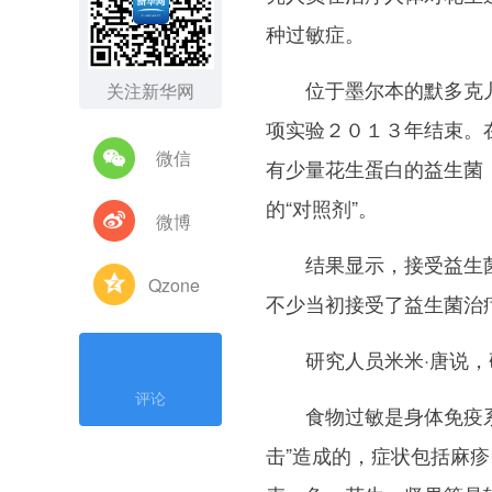
种过敏症。
位于墨尔本的默多克儿
关注新华网
项实验２０１３年结束。
微信
有少量花生蛋白的益生菌
的“对照剂”。
微博
结果显示，接受益生菌
Qzone
不少当初接受了益生菌治
研究人员米米·唐说，研
评论
食物过敏是身体免疫系统
击”造成的，症状包括麻