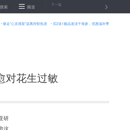
下一篇
事件造成1死1伤
搜索
频道
特朗普宣布美军网络司令部升级
国际油价１８
驱走"心灵感冒"远离抑郁焦虑
买2送1极品老淡干海参，优惠滋补季
愈对花生过敏
亚研
愈这