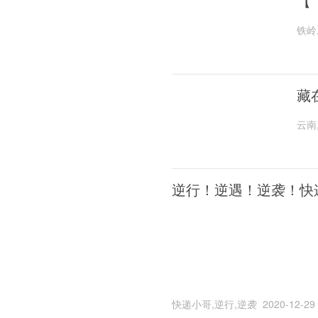
【
铁岭
藏
云南
逆行！逆遇！逆袭！快
快递小哥,逆行,逆袭
2020-12-29