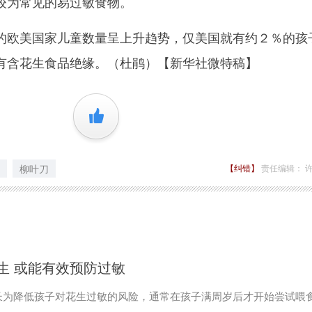
较为常见的易过敏食物。
欧美国家儿童数量呈上升趋势，仅美国就有约２％的孩
有含花生食品绝缘。（杜鹃）【新华社微特稿】
+1
柳叶刀
【纠错】
责任编辑： 
生 或能有效预防过敏
长为降低孩子对花生过敏的风险，通常在孩子满周岁后才开始尝试喂