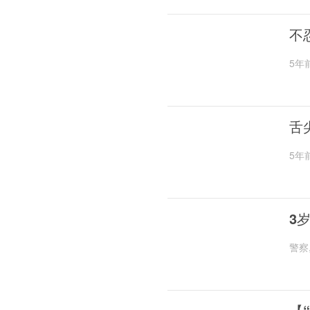
不
5年
舌
5年
3
警察