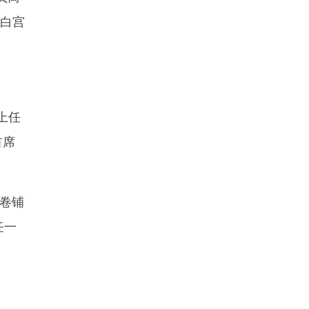
”白宫
上任
首席
卷铺
任一