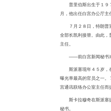
普里伯斯出生于１９７
月，他出任白宫办公厅主
７月２８日，特朗普宣
全部长凯利接替。由此，
主任。
——前白宫新闻秘书肖
斯派塞现年４５岁，在
曝光率最高的官员之一。
宫通讯联络办公室主任而
斯卡拉穆奇在斯派塞提
秘书。