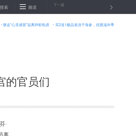
下一篇
中央环保督察全覆盖 上紧发条见实效
搜索
频道
获“八一勋章”的缉毒队长:被贩
驱走"心灵感冒"远离抑郁焦虑
买2送1极品老淡干海参，优惠滋补季
宫的官员们
芬·
员离