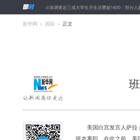
额投资消费
媒体调查近三成大学生月生活费超1600：部分人缺钱会网
新华网
>
国际
>
正文
班
美国白宫发言人萨拉·桑
班农离职。在此之前，美国