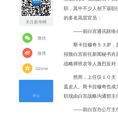
职，其中不少人创下该职位
的多名高层官员：
关注新华网
——前白宫通讯联络办
微信
斯卡拉穆奇５３岁，是
微博
招致白宫前任新闻秘书肖
战略师班农等人激烈反对
Qzone
然而，上任仅１０天，斯
盖走人。斯卡拉穆奇也成
职现由白宫战略沟通部主
评论
——前白宫办公厅主任