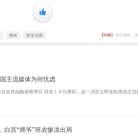
+1
弗林
普里伯斯
【纠错】
责任编辑： 
美国主流媒体为何忧虑
白宫首席战略师斯蒂芬·班农１８日离职，这一消息立即攻陷美国主流
，白宫“师爷”班农惨淡出局