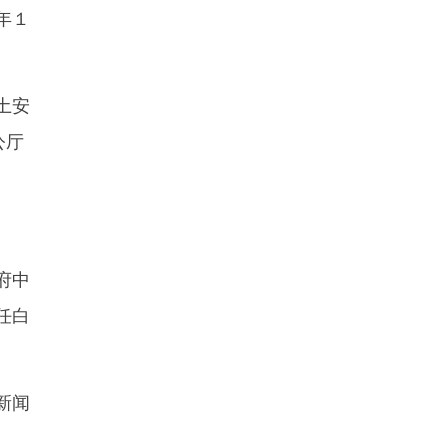
年１
土安
公厅
府中
任白
新闻