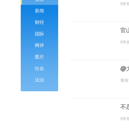
5年
新闻
财经
官
国际
5年
网评
图片
@
社会
法治
寒假
不
5年