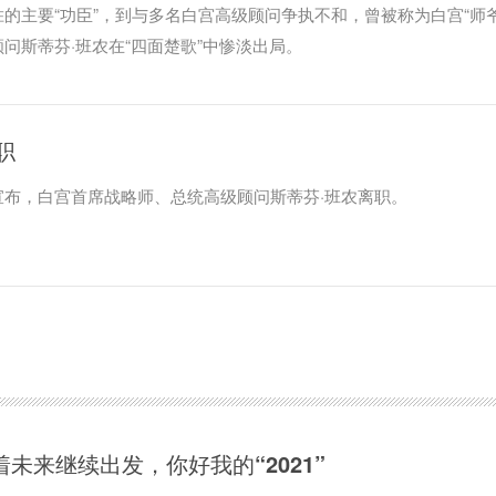
的主要“功臣”，到与多名白宫高级顾问争执不和，曾被称为白宫“师爷
问斯蒂芬·班农在“四面楚歌”中惨淡出局。
职
宣布，白宫首席战略师、总统高级顾问斯蒂芬·班农离职。
着未来继续出发，你好我的“2021”