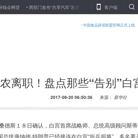
贷
两部门发布“共享汽车”发展指导意见 多个平台缴押金方可用车
客户端
中国食品辟谣联盟官网正式上线
农离职！盘点那些“告别”白
2017-08-20 06:50:36
来源：
新华社
德斯１８日确认，白宫首席战略师、总统高级顾问斯蒂
总统唐纳德·特朗普已经接连在白宫“折兵损将”，多名要