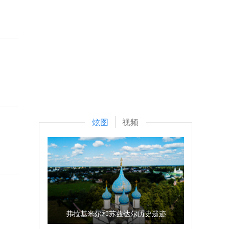
炫图
视频
弗拉基米尔和苏兹达尔历史遗迹