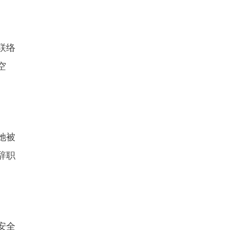
联络
空
她被
辞职
安全