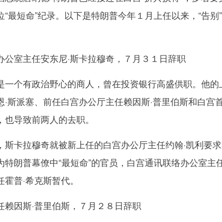
“最短命”纪录。以下是特朗普今年１月上任以来，“告别
公室主任安东尼·斯卡拉穆奇，７月３１日辞职
一个有政治野心的商人，曾在投资银行高盛供职。他的
恩·斯派塞、前任白宫办公厅主任赖因斯·普里伯斯和白宫
，也导致前两人的去职。
卡拉穆奇就被新上任的白宫办公厅主任约翰·凯利要求
为特朗普幕僚中“最短命”的官员，白宫通讯联络办公室主
任霍普·希克斯暂代。
赖因斯·普里伯斯，７月２８日辞职