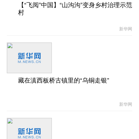
【“飞阅”中国】“山沟沟”变身乡村治理示范
村
新华网
藏在滇西板桥古镇里的“乌铜走银”
新华网