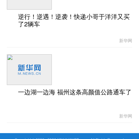
逆行！逆遇！逆袭！快递小哥于洋洋又买
了2辆车
新华网
一边湖一边海 福州这条高颜值公路通车了
新华网