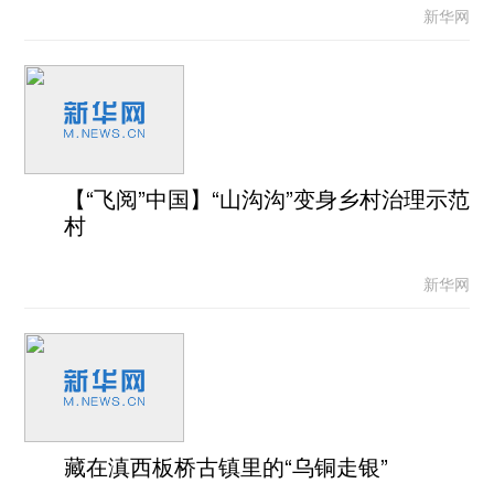
新华网
【“飞阅”中国】“山沟沟”变身乡村治理示范
村
新华网
藏在滇西板桥古镇里的“乌铜走银”