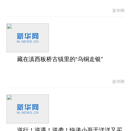
新华网
藏在滇西板桥古镇里的“乌铜走银”
新华网
逆行！逆遇！逆袭！快递小哥于洋洋又买