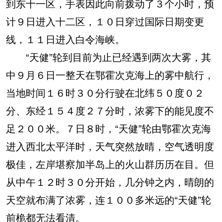
到东十一区，手表因此向前拨动了３个小时，预
计９日进入十二区，１０日穿过国际日期变更
线，１１日进入白令海峡。
“天健”轮到目前为止已经遇到两次大雾，其
中９月６日一整天在鄂霍次克海上的雾中航行，
当地时间１６时３０分行驶在北纬５０度０２
分、东经１５４度２７分时，浓雾下的能见度不
足２００米。７日８时，“天健”轮由鄂霍次克海
进入西北太平洋时，天气突然放晴，空气透明度
极佳，左岸堪察加半岛上的火山群历历在目。但
从中午１２时３０分开始，几分钟之内，晴朗的
天空就布满了浓雾，连１００多米远的“天健”轮
前桅都无法看清。