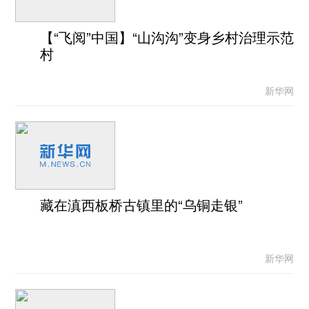
【“飞阅”中国】“山沟沟”变身乡村治理示范
村
新华网
藏在滇西板桥古镇里的“乌铜走银”
新华网