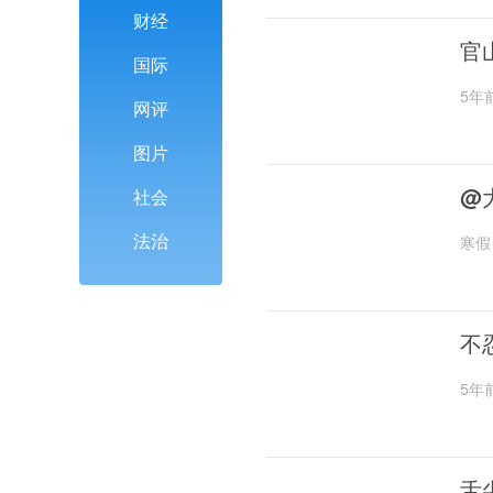
财经
官
国际
5年
网评
图片
@
社会
法治
寒假
不
5年
舌