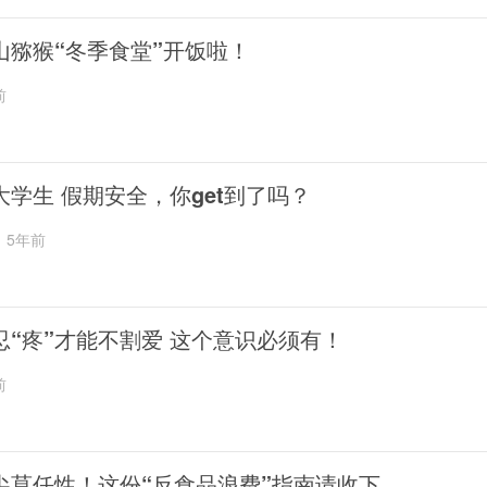
山猕猴“冬季食堂”开饭啦！
前
大学生 假期安全，你get到了吗？
5年前
忍“疼”才能不割爱 这个意识必须有！
前
尖莫任性！这份“反食品浪费”指南请收下