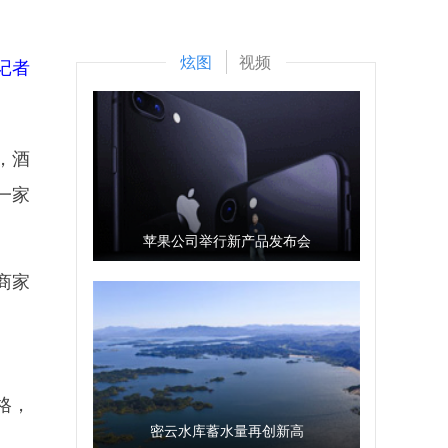
炫图
视频
记者
，酒
一家
苹果公司举行新产品发布会
商家
格，
密云水库蓄水量再创新高