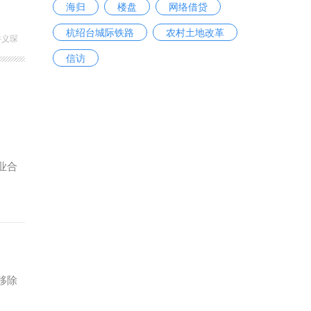
海归
楼盘
网络借贷
杭绍台城际铁路
农村土地改革
许义琛
信访
业合
移除