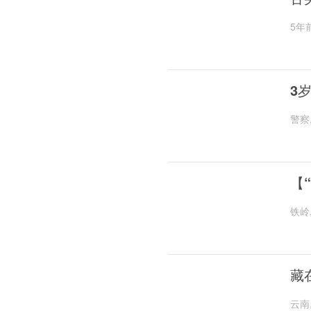
5年
3
警察
【
铁岭
藏
云南