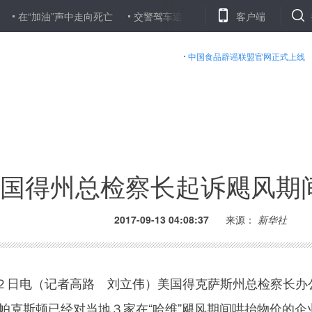
油”声中走向死亡
交警驾车追截都是“正常执法”吗？
客户端
三大运营商积
中国食品辟谣联盟官网正式上线
国得州总检察长起诉飓风期
2017-09-13 04:08:37
来源：
新华社
日电（记者高路 刘立伟）美国得克萨斯州总检察长办
帕克斯顿已经对当地３家在“哈维”飓风期间哄抬物价的企