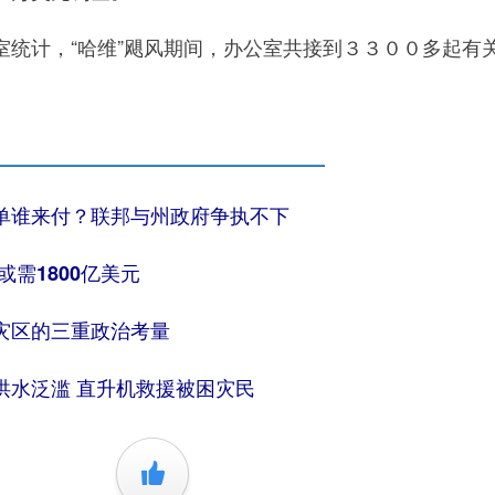
计，“哈维”飓风期间，办公室共接到３３００多起有
单谁来付？联邦与州政府争执不下
或需1800亿美元
灾区的三重政治考量
洪水泛滥 直升机救援被困灾民
+1