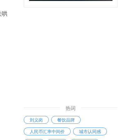
关哄
热词
刘义岗
餐饮品牌
人民币汇率中间价
城市认同感