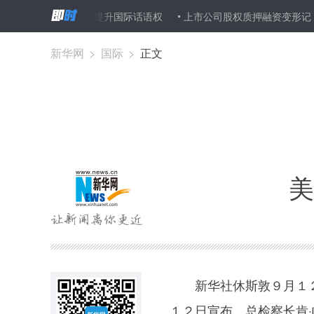
强期货市场 提升国际话语权
上市公司股权质押融资变形记
在“加
新华网
>
国际
>
正文
美
新华社休斯敦９月１２
１２日宣布，总检察长肯·