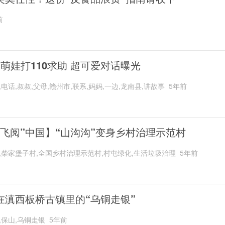
前
岁萌娃打110求助 超可爱对话曝光
,电话,叔叔,父母,赣州市,联系,妈妈,一边,龙南县,讲故事
5年前
“飞阅”中国】“山沟沟”变身乡村治理示范村
,柴家堡子村,全国乡村治理示范村,村屯绿化,生活垃圾治理
5年前
在滇西板桥古镇里的“乌铜走银”
,保山,乌铜走银
5年前