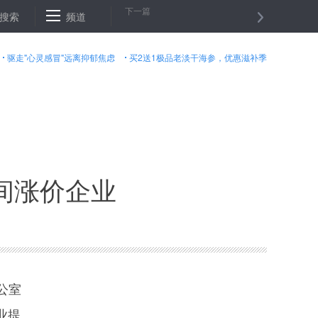
下一篇
极推进5G建设 流量降费将成必然
搜索
频道
外卖配送规范实施 网络“送餐”进入
驱走"心灵感冒"远离抑郁焦虑
买2送1极品老淡干海参，优惠滋补季
间涨价企业
公室
业提