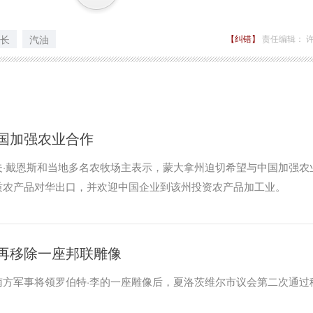
长
汽油
【纠错】
责任编辑： 
国加强农业合作
夫·戴恩斯和当地多名农牧场主表示，蒙大拿州迫切希望与中国加强农
质农产品对华出口，并欢迎中国企业到该州投资农产品加工业。
再移除一座邦联雕像
南方军事将领罗伯特·李的一座雕像后，夏洛茨维尔市议会第二次通过