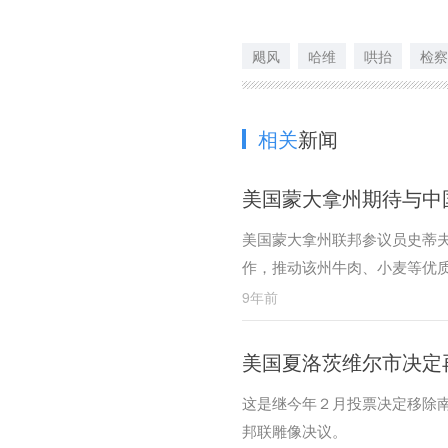
飓风
哈维
哄抬
检察
相关
新闻
美国蒙大拿州期待与中
美国蒙大拿州联邦参议员史蒂
作，推动该州牛肉、小麦等优
9年前
美国夏洛茨维尔市决定
这是继今年２月投票决定移除
邦联雕像决议。