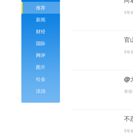
推荐
5年
新闻
财经
官
国际
5年
网评
图片
@
社会
法治
寒假
不
5年