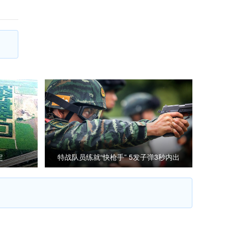
定
特战队员练就“快枪手” 5发子弹3秒内出
膛