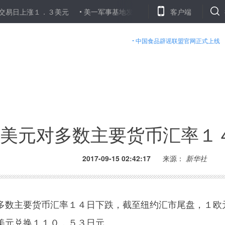
上涨１．３美元
美一军事基地发生爆炸 多名士兵受伤
客户端
伦敦股市
中国食品辟谣联盟官网正式上线
美元对多数主要货币汇率１
2017-09-15 02:42:17
来源：
新华社
数主要货币汇率１４日下跌，截至纽约汇市尾盘，１欧
美元兑换１１０．５３日元。