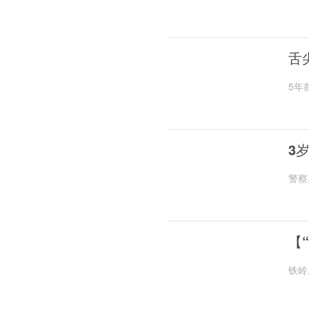
舌
5年
3
警察
【
铁岭