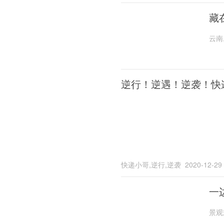
藏
云南
逆行！逆遇！逆袭！快
快递小哥,逆行,逆袭
2020-12-29
一
景观