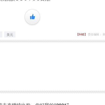
+1
美元
【纠错】
责任编辑： 
着未来继续出发，你好我的“2021”