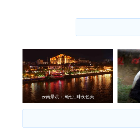
云南景洪：澜沧江畔夜色美