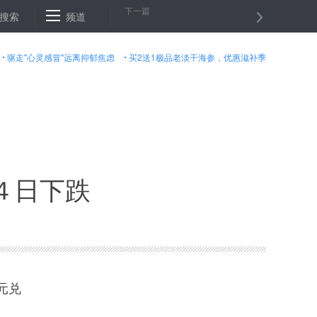
下一篇
１４日下跌
搜索
频道
伦敦股市《金融时报》１００种股票平均价格指数１４日
驱走"心灵感冒"远离抑郁焦虑
买2送1极品老淡干海参，优惠滋补季
４日下跌
元兑