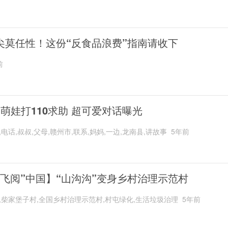
尖莫任性！这份“反食品浪费”指南请收下
前
岁萌娃打110求助 超可爱对话曝光
,电话,叔叔,父母,赣州市,联系,妈妈,一边,龙南县,讲故事
5年前
“飞阅”中国】“山沟沟”变身乡村治理示范村
,柴家堡子村,全国乡村治理示范村,村屯绿化,生活垃圾治理
5年前