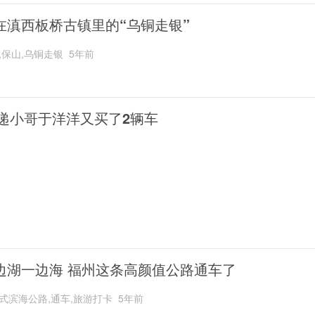
在滇西板桥古镇里的“乌铜走银”
,保山,乌铜走银
5年前
递小哥于洋洋又买了2辆车
边湖一边海 福州这条高颜值公路通车了
式滨海公路,通车,旅游打卡
5年前