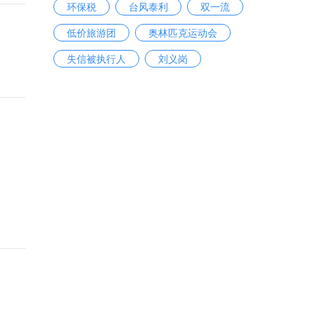
环保税
台风泰利
双一流
低价旅游团
奥林匹克运动会
失信被执行人
刘义岗