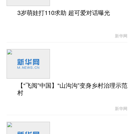
3岁萌娃打110求助 超可爱对话曝光
新华网
【“飞阅”中国】“山沟沟”变身乡村治理示范
村
新华网