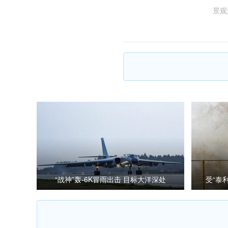
景观
“战神”轰-6K冒雨出击 目标大洋深处
受“泰