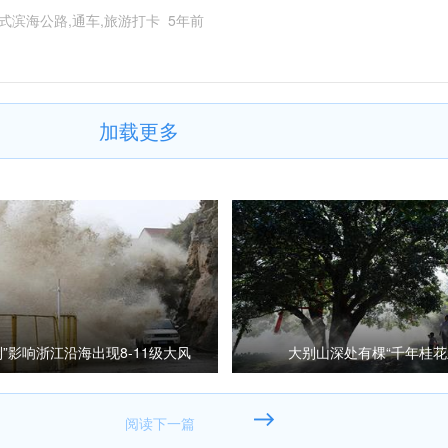
式滨海公路,通车,旅游打卡
5年前
加载更多
利”影响浙江沿海出现8-11级大风
大别山深处有棵“千年桂花