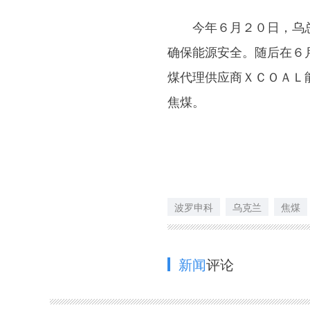
今年６月２０日，乌总
确保能源安全。随后在６
煤代理供应商ＸＣＯＡＬ
焦煤。
波罗申科
乌克兰
焦煤
新闻
评论