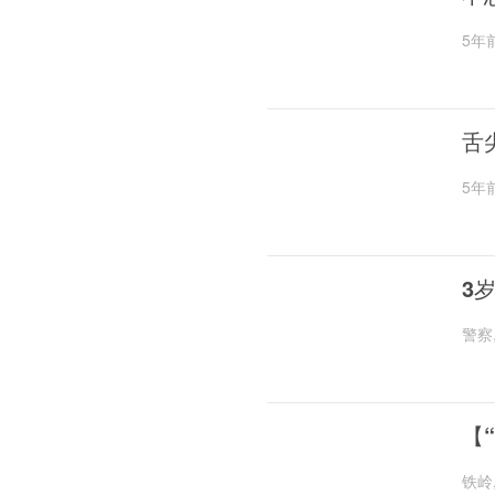
5年
舌
5年
3
警察
【
铁岭