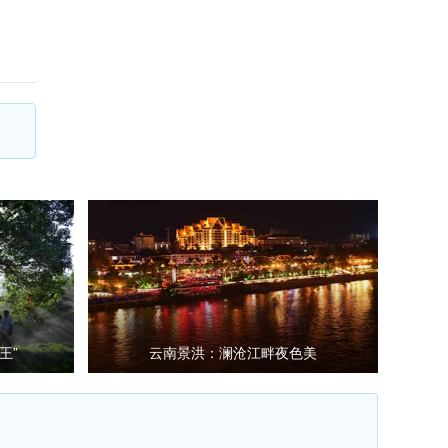
王”
云南景洪：澜沧江畔夜色美