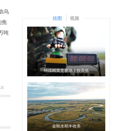
助乌
炫图
视频
的焦
万吨
特战精英竞赛场上较高低
成岚
金秋水稻丰收美