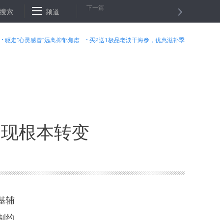
下一篇
过硕博毕业生
搜索
频道
上海借“一带一路”巡展促中国与波罗的海国家合作
驱走"心灵感冒"远离抑郁焦虑
买2送1极品老淡干海参，优惠滋补季
出现根本转变
基辅
制约