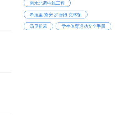
南水北调中线工程
希拉里·黛安·罗德姆·克林顿
汤显祖墓
学生体育运动安全手册
沪兰空中大通道
盲人