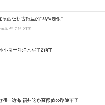
在滇西板桥古镇里的“乌铜走银”
,保山,乌铜走银
5年前
递小哥于洋洋又买了2辆车
边湖一边海 福州这条高颜值公路通车了