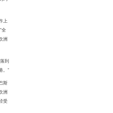
作上
”全
欧洲
落到
港。”
巴斯
欧洲
经受