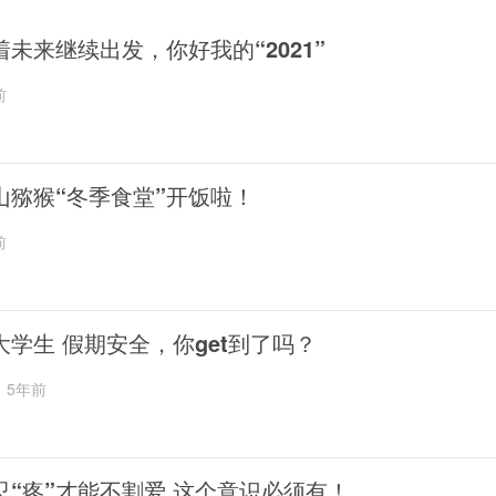
着未来继续出发，你好我的“2021”
前
山猕猴“冬季食堂”开饭啦！
前
大学生 假期安全，你get到了吗？
5年前
忍“疼”才能不割爱 这个意识必须有！