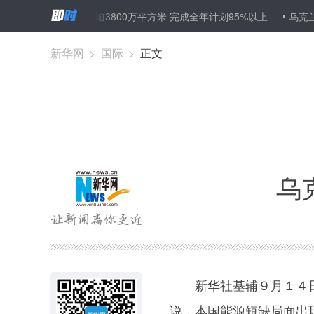
：前8月拆违建逾3800万平方米 完成全年计划95%以上
乌克兰总统说
新华网
>
国际
>
正文
乌
新华社基辅９月１４日
说，本国能源短缺局面出现