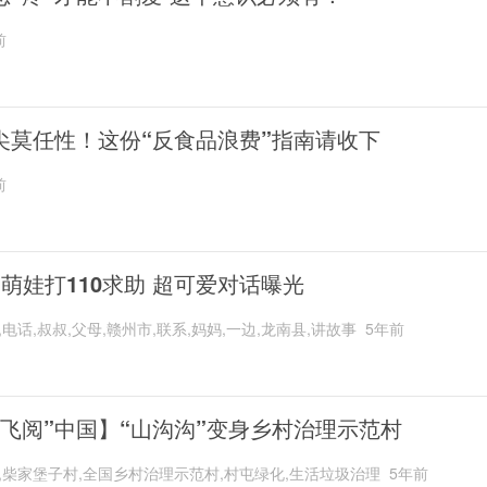
前
尖莫任性！这份“反食品浪费”指南请收下
前
岁萌娃打110求助 超可爱对话曝光
,电话,叔叔,父母,赣州市,联系,妈妈,一边,龙南县,讲故事
5年前
“飞阅”中国】“山沟沟”变身乡村治理示范村
,柴家堡子村,全国乡村治理示范村,村屯绿化,生活垃圾治理
5年前