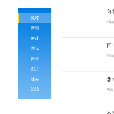
向
推荐
5年
新闻
财经
官
国际
5年
网评
图片
@
社会
法治
寒假
不