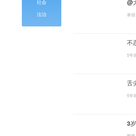
@
社会
法治
寒假
不
5年
舌
5年
3
警察