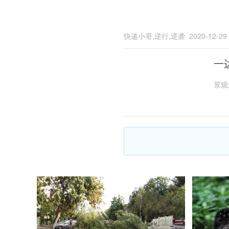
快递小哥,逆行,逆袭
2020-12-29
一
景观