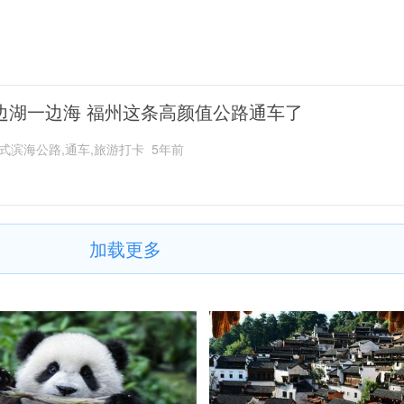
边湖一边海 福州这条高颜值公路通车了
式滨海公路,通车,旅游打卡
5年前
加载更多