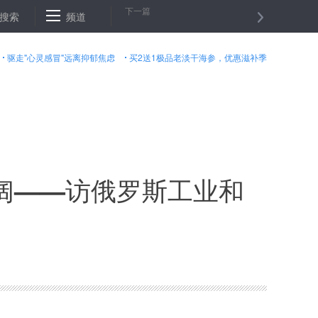
下一篇
涨 “金九银十”或将落空
搜索
频道
北京检方：公益诉讼两年试点发现案件线索31
驱走"心灵感冒"远离抑郁焦虑
买2送1极品老淡干海参，优惠滋补季
阔——访俄罗斯工业和