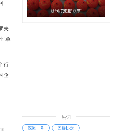
回
赶制灯笼迎“双节”
罗夫
比“单
个行
国企
热词
深海一号
巴黎协定
薛涛