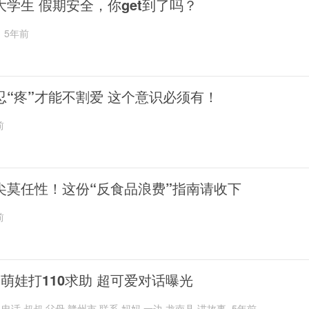
大学生 假期安全，你get到了吗？
5年前
忍“疼”才能不割爱 这个意识必须有！
前
尖莫任性！这份“反食品浪费”指南请收下
前
岁萌娃打110求助 超可爱对话曝光
,电话,叔叔,父母,赣州市,联系,妈妈,一边,龙南县,讲故事
5年前