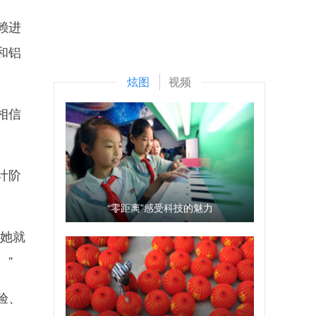
赖进
和铝
炫图
视频
相信
计阶
“零距离”感受科技的魅力
她就
。”
验、