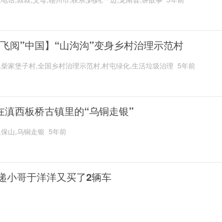
“飞阅”中国】“山沟沟”变身乡村治理示范村
,柴家堡子村,全国乡村治理示范村,村屯绿化,生活垃圾治理
5年前
在滇西板桥古镇里的“乌铜走银”
,保山,乌铜走银
5年前
递小哥于洋洋又买了2辆车