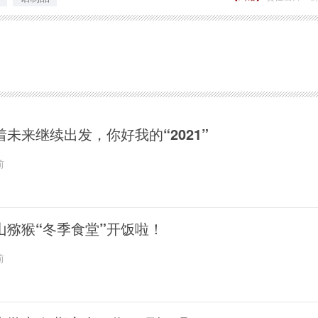
着未来继续出发，你好我的“2021”
前
山猕猴“冬季食堂”开饭啦！
前