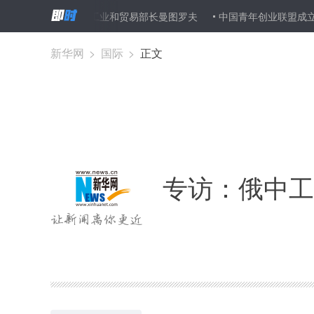
—访俄罗斯工业和贸易部长曼图罗夫
中国青年创业联盟成立
釜
新华网
>
国际
>
正文
专访：俄中工