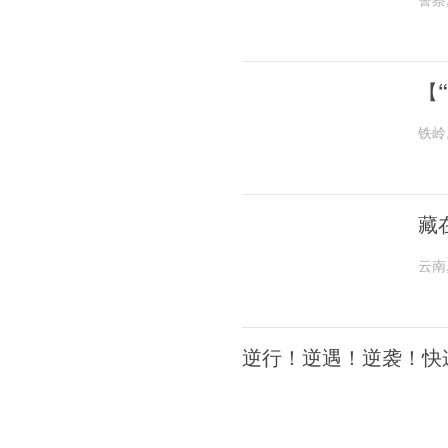
【
铁岭
藏
云南
逆行！逆遇！逆袭！快