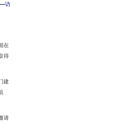
—访
国在
取得
门建
航
邀请