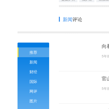
新闻
评论
向
推荐
5年
新闻
财经
官
国际
5年
网评
图片