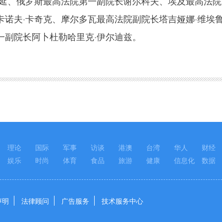
希延、俄罗斯最高法院第一副院长谢尔科夫、埃及最高法院
诺夫·卡奇克、摩尔多瓦最高法院副院长塔吉娅娜·维埃鲁
一副院长阿卜杜勒哈里克·伊尔迪兹。
理论
国际
军事
访谈
港澳
台湾
华人
财经
娱乐
时尚
体育
食品
旅游
健康
信息化
数据
声明
法律顾问
广告服务
技术服务中心