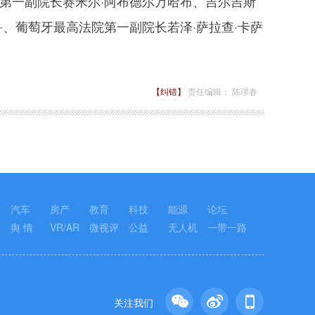
第一副院长赛米尔·阿布德尔万哈布、吉尔吉斯
、葡萄牙最高法院第一副院长若泽·萨拉查·卡萨
【纠错】
责任编辑： 陈璟春
汽车
房产
教育
科技
能源
论坛
舆 情
VR/AR
微视评
公益
无人机
一带一路
关注我们