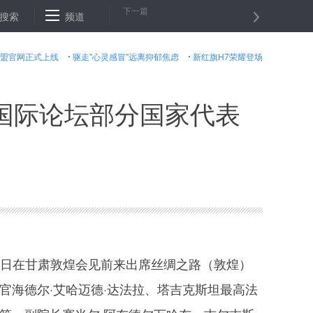
下一篇
让民众远离电话骚扰
搜索
频道
弘扬企业家精神是对创新者最好褒奖
“书的
盟官网正式上线
驱走"心灵感冒"远离抑郁焦虑
新红旗H7荣耀登场
国际论坛部分国家代表
5日在甘肃敦煌会见前来出席丝绸之路（敦煌）
官海德尔·艾哈迈德·达法拉、塔吉克斯坦最高法