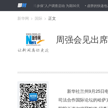
逸等乱象频出
“全民参保”入户调查启动 为期30天
虚胖的快递包裹
新华网
>
国际
>
正文
周强会见出席
图集
新华社兰州9月25日电
司法合作国际论坛的哈萨