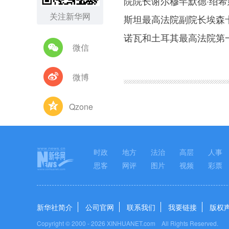
院院长谢尔穆罕默德·绍
关注新华网
斯坦最高法院副院长埃森卡
诺瓦和土耳其最高法院第
微信
微博
Qzone
时政
地方
法治
高层
人事
思客
网评
图片
视频
彩票
新华社简介
公司官网
联系我们
我要链接
版权
Copyright © 2000 -
2026 XINHUANET.com All Rights Reserved.