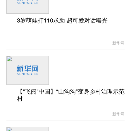
3岁萌娃打110求助 超可爱对话曝光
新华网
【“飞阅”中国】“山沟沟”变身乡村治理示范
村
新华网