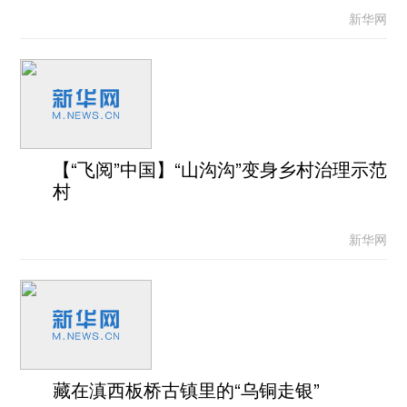
新华网
【“飞阅”中国】“山沟沟”变身乡村治理示范
村
新华网
藏在滇西板桥古镇里的“乌铜走银”