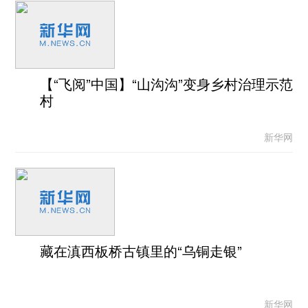
【“飞阅”中国】“山沟沟”变身乡村治理示范
村
新华网
藏在滇西板桥古镇里的“乌铜走银”
新华网