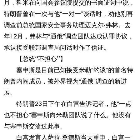
月，科米在向国会参议院提交的书面证词中说，
特朗普曾在一次与他“一对一”谈话时，劝他别再
调查前总统国家安全事务助理迈克尔·弗林。去
年12月，弗林与“通俄”调查团队达成认罪协议，
承认接受联邦调查局问话时作了伪证。
【总统“不担心”】
塞申斯是目前已知接受米勒“约谈”的首名特
朗普内阁成员，被外界视为“通俄”调查的新进
展。
特朗普23日下午在白宫告诉记者，他“一点
也不担心”塞申斯向米勒团队说了什么。他没有
与塞申斯交流过此事。
白宫发言人萨拉·桑德斯当天重申，白宫一