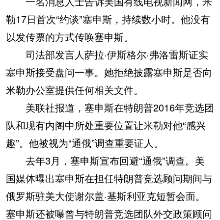
一名消息人士告诉美国有线电视新闻网，米
勒17日首次“约谈”塞申斯，持续数小时。他没有
以发传票的方式传唤塞申斯。
司法部发言人萨拉·伊斯格尔·弗洛雷斯证实
塞申斯接受盘问一事。她拒绝披露塞申斯是否向
米勒办公室提供任何相关文件。
美联社报道，塞申斯在特朗普2016年竞选团
队和现有内阁中所处重要位置让米勒对他“感兴
趣”。他被视为“通俄”调查重要证人。
去年3月，塞申斯宣布回避“通俄”调查。美
国媒体曝出塞申斯在担任特朗普竞选顾问期间与
俄罗斯驻美大使谢尔盖·基斯利亚克短暂会面。
塞申斯还被曝曾与特朗普竞选团队外交政策顾问