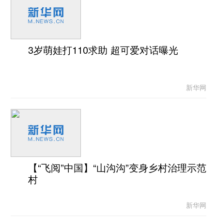
3岁萌娃打110求助 超可爱对话曝光
新华网
【“飞阅”中国】“山沟沟”变身乡村治理示范
村
新华网