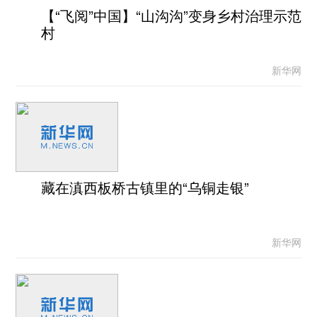
【“飞阅”中国】“山沟沟”变身乡村治理示范
村
新华网
藏在滇西板桥古镇里的“乌铜走银”
新华网