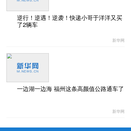
逆行！逆遇！逆袭！快递小哥于洋洋又买
了2辆车
新华网
一边湖一边海 福州这条高颜值公路通车了
新华网