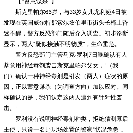
【“蓄意谋杀”】
斯克里帕尔66岁，与33岁女儿尤利娅4日被
发现在英国威尔特郡索尔兹伯里市街头长椅上昏
迷不醒，警方反恐部门随后介入调查。初步诊断
显示，两人“疑似接触不明物质”，生命垂危。
警方反恐部门主管马克·罗利7日晚确认有人
蓄意用神经毒剂袭击斯克里帕尔父女，“（我
们）确认一种神经毒剂是引发（两人）症状的原
因，正以蓄意谋杀（为调查方向）加以应对。同
样确认的是，我们认定这两人遭到有针对性袭
击。”
罗利没有说明神经毒剂种类，拒绝猜测幕后
主使，只说一名赴现场处置的警察“状况危急”。