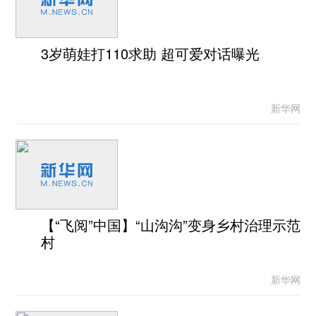
3岁萌娃打110求助 超可爱对话曝光
新华网
【“飞阅”中国】“山沟沟”变身乡村治理示范
村
新华网