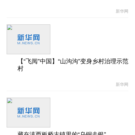
新华网
【“飞阅”中国】“山沟沟”变身乡村治理示范
村
新华网
藏在滇西板桥古镇里的“乌铜走银”