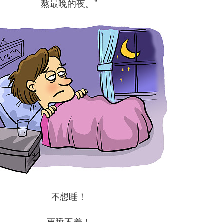
熬最晚的夜。”
不想睡！
更睡不着！