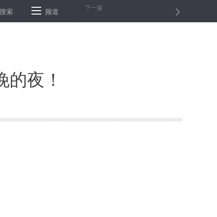
下一篇
箱
搜索
贫困户来“扶贫” 一起敲响幸福门——山东临淄以公益岗位推动贫困
频道
晚的夜！