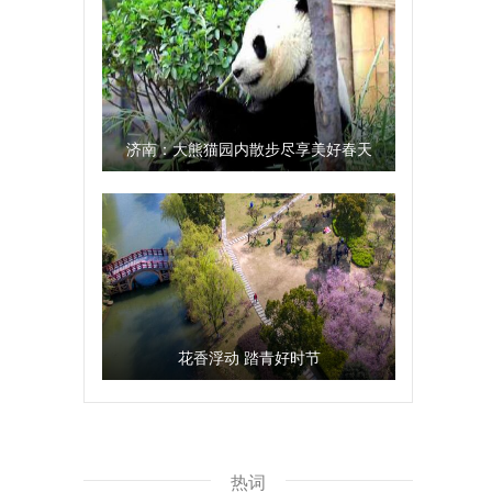
济南：大熊猫园内散步尽享美好春天
花香浮动 踏青好时节
热词