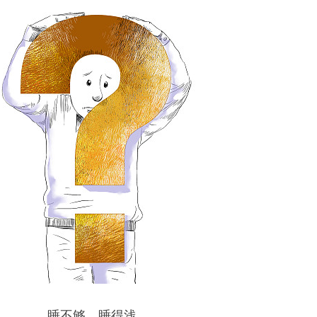
睡不够、睡得浅，