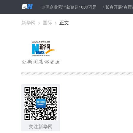
“安责险”以来参保企业累计获赔超1000万元
长春开展“春雁行动”大
新华网
>
国际
>
正文
关注新华网